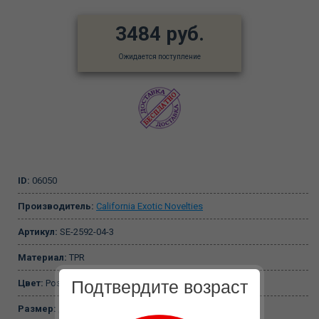
3484 руб.
Ожидается поступление
ID:
06050
Производитель:
California Exotic Novelties
Артикул:
SE-2592-04-3
Материал:
TPR
Подтвердите возраст
Цвет:
Розовый
Размер:
до 12 см