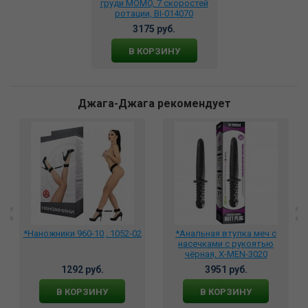
груди MOMO, 7 скоростей
ротации, BI-014070
3175 руб.
В КОРЗИНУ
Джага-Джага рекомендует
*Наножники 960-10 , 1052-02
*Анальная втулка меч с
насечками с рукоятью
чёрная, X-MEN-3020
1292 руб.
3951 руб.
В КОРЗИНУ
В КОРЗИНУ