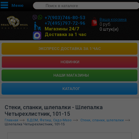
Меню
+7(903)746-80-53
Ваша корзина
+7(495)797-72-96
0
руб.
Магазины 24/7
0
штук(и)
Доставка за 1 час
ЭКСПРЕСС ДОСТАВКА ЗА 1 ЧАС
НОВИНКИ
HАШИ МАГАЗИНЫ
КАТАЛОГ
Стеки, спанки, шлепалки - Шлепалка
Четырехлистник, 101-15
Главная
БДСМ, Фетиш, Садо-Мазо
Стеки, спанки, шлепалки
Шлепалка Четырехлистник, 101-15