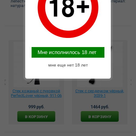
лепестка 80 мм, длина ручки 210 мм. Цвет: черный Материал:
натуральная кожа
Возможные варианты замены
Mне исполнилось 18 лет
мне еще нет 18 лет
Стек кожаный с пуховкой
Стек с сердечком чёрный,
PerfectLover чёрный, 911-06
3039-1
999 руб.
1464 руб.
В КОРЗИНУ
В КОРЗИНУ