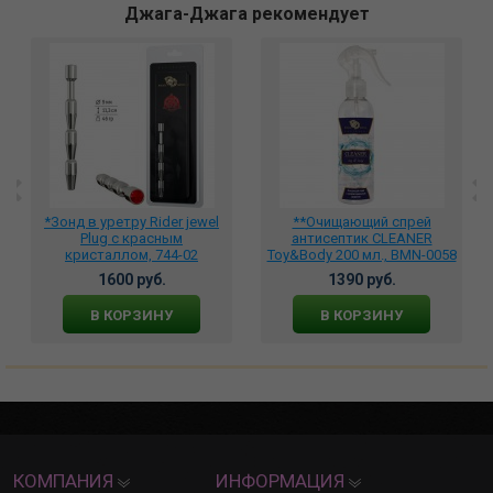
Джага-Джага рекомендует
*Зонд в уретру Rider jewel
**Очищающий спрей
Plug с красным
антисептик CLEANER
кристаллом, 744-02
Toy&Body 200 мл., BMN-0058
1600 руб.
1390 руб.
В КОРЗИНУ
В КОРЗИНУ
КОМПАНИЯ
ИНФОРМАЦИЯ