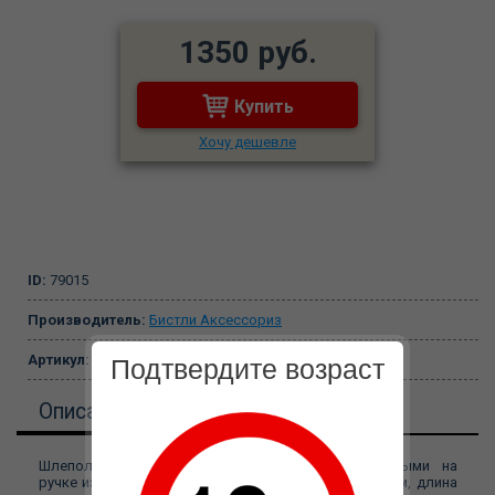
1350 руб.
Купить
Хочу дешевле
ID:
79015
Производитель:
Бистли Аксессориз
Артикул:
101-15
Подтвердите возраст
Описание
Шлеполка с четырьмя лепистаками, закрепленными на
ручке из 8-ми кожаных звеньев. Общая длина 320 мм, длина