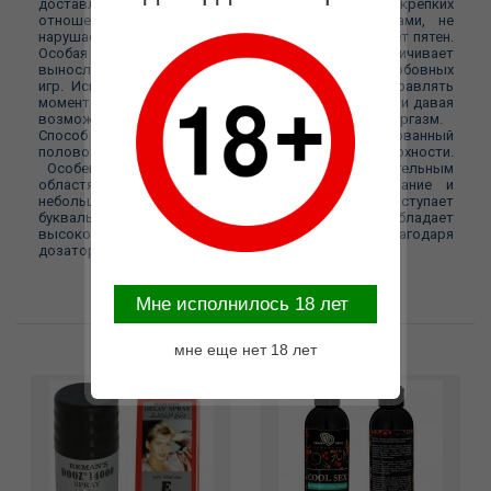
доставляющий удовольствие станет фундаментом крепких
отношений в паре. Совместим с презервативами, не
нарушает их структуру. Гипоаллергенен, не оставляет пятен.
Особая комбинация различных экстрактов увеличивает
выносливость, а вместе с ней и длительность любовных
игр. Использование спрея позволяет мужчине управлять
моментом семяизвержения, продлевая половой акт и давая
возможность партнерше многократно испытать оргазм.
Способ применения : - нанести спрей на эрегированный
половой член и равномерно растереть по его поверхности.
Особенное внимание уделить наиболее чувствительным
областям члена. Вы ощутите легкое пощипывание и
небольшое снижение чувствительности. Эффект наступает
буквально через 3-5 минут после нанесения. Спрей обладает
высокой эффективностью и экономичностью, благодаря
дозатору.
Mне исполнилось 18 лет
Возможные варианты замены
мне еще нет 18 лет