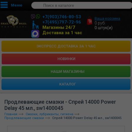
Меню
+7(903)746-80-53
Ваша корзина
+7(495)797-72-96
0
руб.
Магазины 24/7
0
штук(и)
Доставка за 1 час
ЭКСПРЕСС ДОСТАВКА ЗА 1 ЧАС
НОВИНКИ
HАШИ МАГАЗИНЫ
КАТАЛОГ
Продлевающие смазки - Спрей 14000 Power
Delay 45 мл., sw1400045
Главная
Смазки, лубриканты, гигиена
Продлевающие смазки
Спрей 14000 Power Delay 45 мл., sw1400045