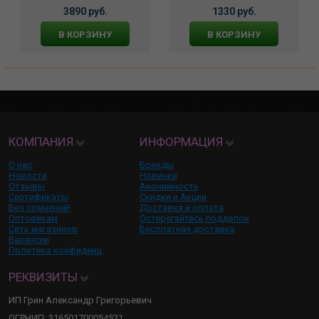
3890 руб.
1330 руб.
В КОРЗИНУ
В КОРЗИНУ
КОМПАНИЯ
ИНФОРМАЦИЯ
О нас
Бренды
Новости
Новинки
Отзывы
Анонимность
Сертификаты
Скидки и Акции
Без сомнений!
Доставка и оплата
Оптовикам
Остерегайтесь подделок
Сеть магазинов
Бесплатная доставка
Вакансии
Политика конфиденц.
РЕКВИЗИТЫ
ИП Грин Александр Григорьевич
ОГРНИП: 316501700054521