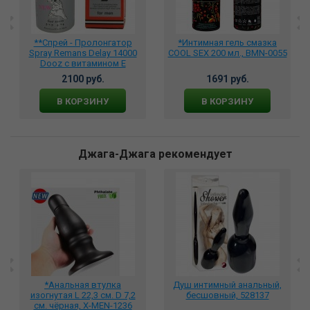
**Спрей - Пролонгатор
*Интимная гель смазка
Spray Remans Delay 14000
COOL SEX 200 мл., BMN-0055
Dooz с витамином Е
2100 руб.
1691 руб.
В КОРЗИНУ
В КОРЗИНУ
Джага-Джага рекомендует
*Анальная втулка
Душ интимный анальный,
изогнутая L 22,3 см. D 7,2
бесшовный, 528137
см. чёрная, X-MEN-1236