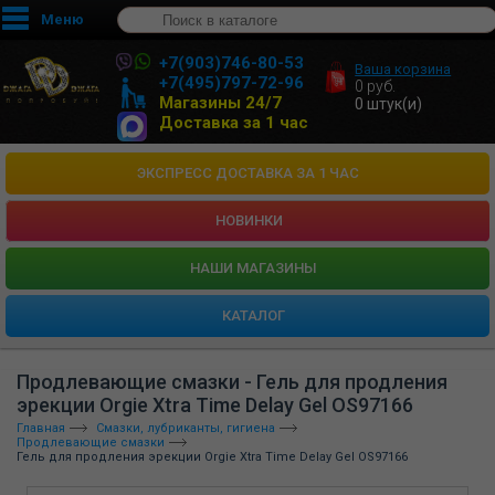
Меню
+7(903)746-80-53
Ваша корзина
+7(495)797-72-96
0
руб.
Магазины 24/7
0
штук(и)
Доставка за 1 час
ЭКСПРЕСС ДОСТАВКА ЗА 1 ЧАС
НОВИНКИ
HАШИ МАГАЗИНЫ
КАТАЛОГ
Продлевающие смазки - Гель для продления
эрекции Orgie Xtra Time Delay Gel OS97166
Главная
Смазки, лубриканты, гигиена
Продлевающие смазки
Гель для продления эрекции Orgie Xtra Time Delay Gel OS97166