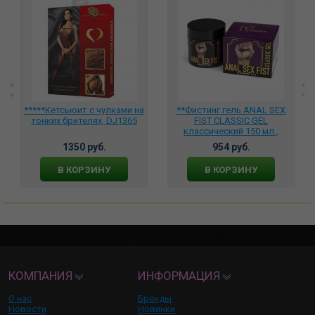
*****Кетсьюит c чулками на
**Фистинг гель ANAL SEX
тонких брителях, DJ1365
FIST CLASSIC GEL
классический 150 мл.,
MGB034
1350 руб.
954 руб.
В КОРЗИНУ
В КОРЗИНУ
КОМПАНИЯ
ИНФОРМАЦИЯ
О нас
Бренды
Новости
Новинки