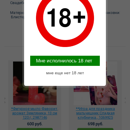
Свадебный замочек Любящие сердца 5,4 Х 6,9см.
Материал:
Металл Торговая марка:
Сувениры Тип упаковки:
Блистер
Возможные варианты замены
Mне исполнилось 18 лет
мне еще нет 18 лет
*Фигурное мыло Фаворит,
**Игра для праздника
аромат Земляника, 13 см
мальчишник Сладкая
120 г, 2987146
клубничка., 1069925
600 руб.
698 руб.