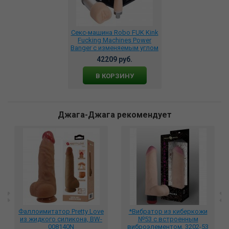
Секс-машина Robo FUK Kink
Fucking Machines Power
Banger с изменяемым углом
SH-SXM001
42209 руб.
В КОРЗИНУ
Джага-Джага рекомендует
Фаллоимитатор Pretty Love
*Вибратор из киберкожи
из жидкого силикона, BW-
№53 с встроенным
008140N
виброэлементом, 3202-53