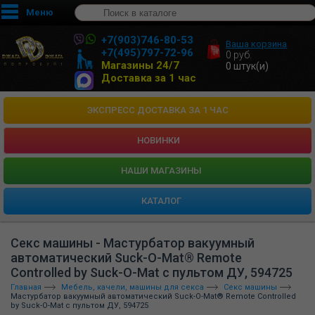
Меню
+7(903)746-80-53
Ваша корзина
+7(495)797-72-96
0
руб.
Магазины 24/7
0
штук(и)
Доставка за 1 час
ЭКСПРЕСС ДОСТАВКА ЗА 1 ЧАС
НОВИНКИ
HАШИ МАГАЗИНЫ
КАТАЛОГ
Секс машины - Мастурбатор вакуумный
автоматический Suck-O-Mat® Remote
Controlled by Suck-O-Mat с пультом ДУ, 594725
Главная
Мебель, качели, машины для секса
Секс машины
Мастурбатор вакуумный автоматический Suck-O-Mat® Remote Controlled
by Suck-O-Mat с пультом ДУ, 594725