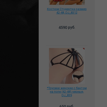
Костюм Студентка размер
42-48, DJ_8312
руб.
4590
*Трусики женские с бантом
на попе (42-48) черные,
DJ_839
руб.
650