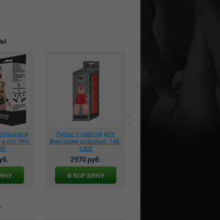
ны
кольцом и
Рулон с лентой для
Фиксация Забери меня-I
и ног 960-
фиксации красный, 146-
,10401 BS
DD
1003
уб.
2970 руб.
2975 руб.
ИНУ
В КОРЗИНУ
В КОРЗИНУ
т