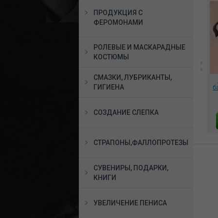
ПРОДУКЦИЯ С
ФЕРОМОНАМИ
РОЛЕВЫЕ И МАСКАРАДНЫЕ
КОСТЮМЫ
СМАЗКИ, ЛУБРИКАНТЫ,
р в
*Вибратор реалистик
*Вибромассажер Al
ГИГИЕНА
Real Life Natural 19 см.
Punto для стимуляции
б
телесный, 550086
точки G голубой,
MY46822
1656 руб.
6835 руб.
СОЗДАНИЕ СЛЕПКА
В КОРЗИНУ
В КОРЗИНУ
СТРАПОНЫ,ФАЛЛОПРОТЕЗЫ
СУВЕНИРЫ, ПОДАРКИ,
КНИГИ
УВЕЛИЧЕНИЕ ПЕНИСА