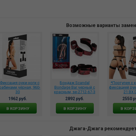
Возможные варианты заме
Фиксация руки-ноги с
Бондаж Scandal
*Портупея с 
рабинами чёрная, 960-
Bondage Bar черный с
фиксацией рук 
30
красным, se-2712-67-3
21 BX 
1962 руб.
2892 руб.
2550 р
В КОРЗИНУ
В КОРЗИНУ
В КОРЗ
Джага-Джага рекомендуе