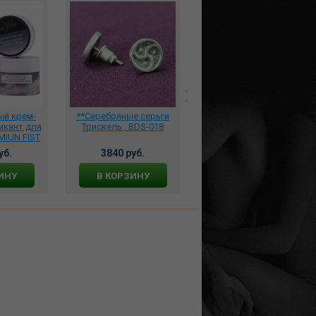
ый крем-
**Серебряные серьги
**Шлепалка в форме
икант для
Трискель , BDS-018
сердца 911-37 BX DD
MIUN FIST
и серебра
уб.
3840 руб.
990 руб.
 эхинацеи
NT-007
ИНУ
В КОРЗИНУ
В КОРЗИНУ