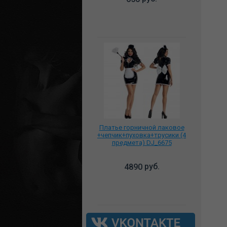
Платье горничной лаковое
+чепчик+пуховка+трусики (4
предмета) DJ_6675
руб.
4890