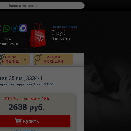
Ваша корзина
0
руб.
0
штук(и)
100%
онимность
БДСМ
АКЦИИ
И ФЕТИШ
И СКИДКИ
я 35 см., 3334-1
орка фиксирующая 35 см., 3334-1
3104
Вы экономите: 15%
2638 руб.
Купить
Хочу дешевле