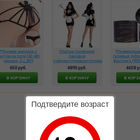
*Трусики женские с
Платье горничной
*Премиальн
антом на попе (42-48)
лаковое
гелевый лубр
черные, DJ_839
+чепчик+пуховка+трусики
фистинга PRE
(4 предмета) DJ_6675
CREMс ионам
650 руб.
4890 руб.
4658 р
и экстрактом
200 мл., 
В КОРЗИНУ
В КОРЗИНУ
В КОРЗ
Подтвердите возраст