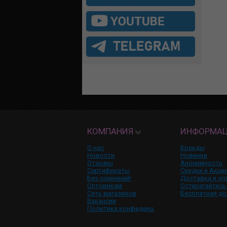
КОМПАНИЯ
ИНФОРМА
О нас
Бренды
Новости
Новинки
Отзывы
Анонимность
Сертификаты
Скидки и Акци
Без сомнений!
Доставка и оп
Оптовикам
Остерегайтесь
Сеть магазинов
Бесплатная до
Вакансии
Политика конфиденц.