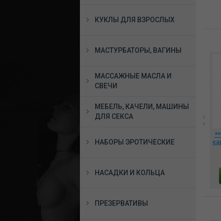
КУКЛЫ ДЛЯ ВЗРОСЛЫХ
МАСТУРБАТОРЫ, ВАГИНЫ
МАССАЖНЫЕ МАСЛА И
СВЕЧИ
МЕБЕЛЬ, КАЧЕЛИ, МАШИНЫ
ДЛЯ СЕКСА
для
Фиксация для рук с
Штанга распорка с
**
привязью Bad Kitty
НАБОРЫ ЭРОТИЧЕСКИЕ
креплением для рук и
ка
ove
Handtights, 527645
ног из натуральной
кожи, 3345-1
2344 руб.
2445 руб.
НАСАДКИ И КОЛЬЦА
В КОРЗИНУ
В КОРЗИНУ
ПРЕЗЕРВАТИВЫ