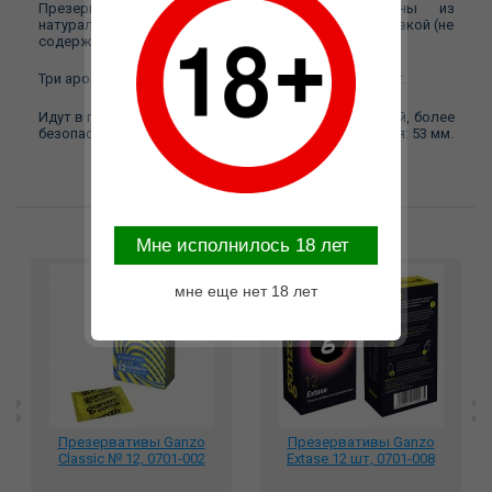
Презервативы ароматизированные, изготовлены из
натурального латекса с накопителем и обильной смазкой (не
содержит спермицидов)
Три аромата: Банан. Клубника, и Баблгам. В кейсе 3 шт.
Идут в прочном кейсе, что защищает от повреждений, более
безопасное и долгое использование. Ширина изделия: 53 мм.
Возможные варианты замены
Mне исполнилось 18 лет
мне еще нет 18 лет
Презервативы Ganzo
Презервативы Ganzo
Classic № 12, 0701-002
Extase 12 шт, 0701-008