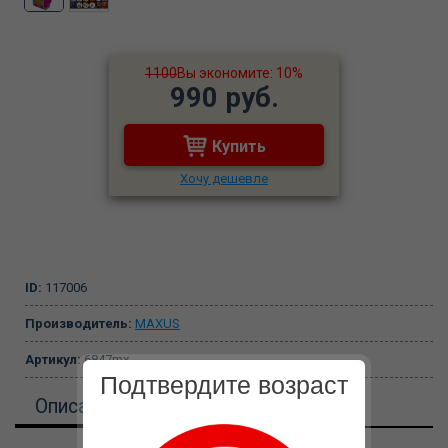
1100
Вы экономите: 10%
990 руб.
Купить
Хочу дешевле
ID:
117006
Производитель:
MAXUS
Артикул:
6847mx
Подтвердите возраст
Описание