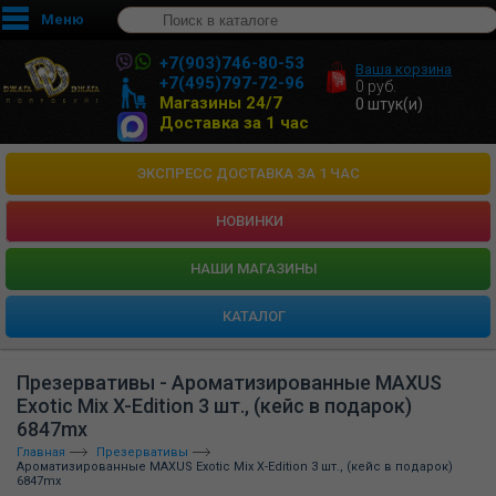
Меню
+7(903)746-80-53
Ваша корзина
+7(495)797-72-96
0
руб.
Магазины 24/7
0
штук(и)
Доставка за 1 час
ЭКСПРЕСС ДОСТАВКА ЗА 1 ЧАС
НОВИНКИ
HАШИ МАГАЗИНЫ
КАТАЛОГ
Презервативы - Ароматизированные MAXUS
Exotic Mix X-Edition 3 шт., (кейс в подарок)
6847mx
Главная
Презервативы
Ароматизированные MAXUS Exotic Mix X-Edition 3 шт., (кейс в подарок)
6847mx