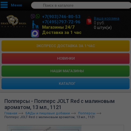
Меню
+7(903)746-80-53
Ваша корзина
+7(495)797-72-96
0
руб.
Магазины 24/7
0
штук(и)
Доставка за 1 час
ЭКСПРЕСС ДОСТАВКА ЗА 1 ЧАС
НОВИНКИ
HАШИ МАГАЗИНЫ
КАТАЛОГ
Попперсы - Попперс JOLT Red с малиновым
ароматом, 13 мл., 1121
Главная
БАДы и пищевые добавки
Попперсы
Попперс JOLT Red с малиновым ароматом, 13 мл., 1121