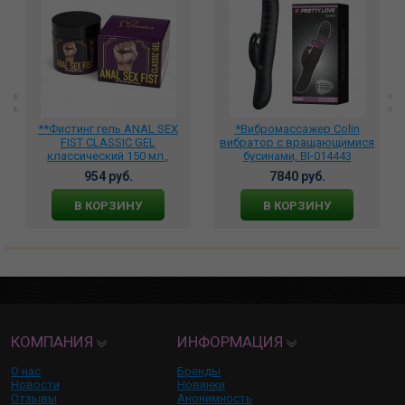
**Фистинг гель ANAL SEX
*Вибромассажер Colin
FIST CLASSIC GEL
вибратор с вращающимися
классический 150 мл.,
бусинами, BI-014443
MGB034
954 руб.
7840 руб.
В КОРЗИНУ
В КОРЗИНУ
КОМПАНИЯ
ИНФОРМАЦИЯ
О нас
Бренды
Новости
Новинки
Отзывы
Анонимность