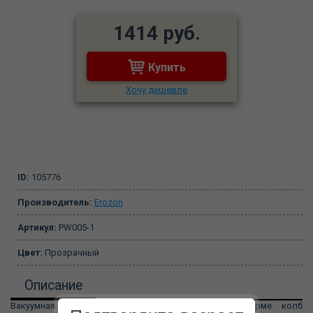
1414 руб.
Купить
Хочу дешевле
ID:
105776
Производитель:
Erozon
Артикул:
PW005-1
Цвет:
Прозрачный
Описание
Вакуумная помпа для стимуляции сосков в форме колб