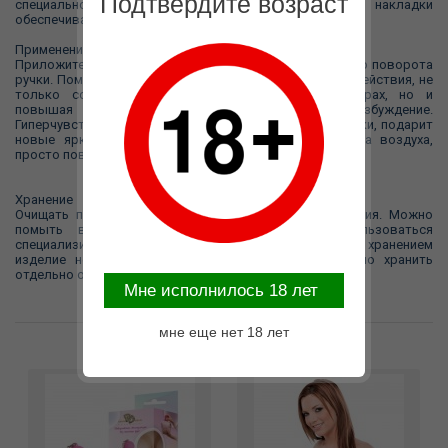
Подтвердите возраст
специальной анатомической формы. Мягкие накладки
обеспечивают комфорт и герметичность.
Применение
Приложите помпу к соску, откачайте воздух с помощью поворота
ручки. Помпа обеспечивает прилив крови к точке воздействия, не
только создавая небольшое увеличение в размерах, но и
повышая чувствительность и возбуждение.
Гиперчувствительность такой эрогенной зоны, как соски, подарит
новые яркие ощущения во время секса. Для спуска воздуха,
просто поверните ручку в другую сторону.
Хранение
Очищать помпы желательно до и после использования. Можно
помыть в теплой воде с мылом или воспользоваться
специализированным чистящим средством. Перед хранением
изделие необходимо хорошо просушить. Желательно хранить
отдельно от других силиконовых изделий.
Mне исполнилось 18 лет
мне еще нет 18 лет
Возможные варианты замены