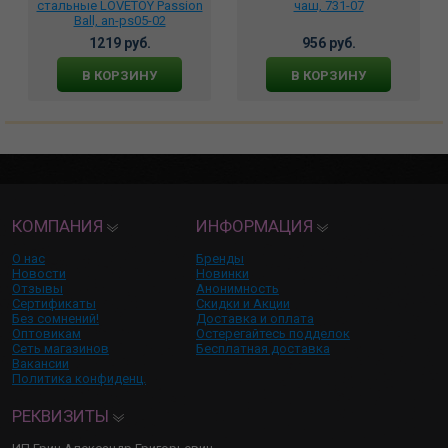
стальные LOVETOY Passion
чаш, 731-07
Ball, an-ps05-02
1219 руб.
956 руб.
В КОРЗИНУ
В КОРЗИНУ
КОМПАНИЯ
ИНФОРМАЦИЯ
О нас
Бренды
Новости
Новинки
Отзывы
Анонимность
Сертификаты
Скидки и Акции
Без сомнений!
Доставка и оплата
Оптовикам
Остерегайтесь подделок
Сеть магазинов
Бесплатная доставка
Вакансии
Политика конфиденц.
РЕКВИЗИТЫ