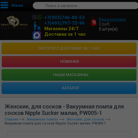
Меню
+7(903)746-80-53
Ваша корзина
+7(495)797-72-96
0
руб.
Магазины 24/7
0
штук(и)
Доставка за 1 час
ЭКСПРЕСС ДОСТАВКА ЗА 1 ЧАС
НОВИНКИ
HАШИ МАГАЗИНЫ
КАТАЛОГ
Женские, для сосков - Вакуумная помпа для
сосков Nipple Sucker малая, PW005-1
Главная
Вакуумные помпы
Женские, для сосков
Вакуумная помпа для сосков Nipple Sucker малая, PW005-1