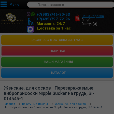
Меню
+7(903)746-80-53
Ваша корзина
+7(495)797-72-96
0
руб.
Магазины 24/7
0
штук(и)
Доставка за 1 час
ЭКСПРЕСС ДОСТАВКА ЗА 1 ЧАС
НОВИНКИ
HАШИ МАГАЗИНЫ
КАТАЛОГ
Женские, для сосков - Перезаряжаемые
виброприсоски Nipple Sucker на грудь, BI-
014545-1
Главная
Вакуумные помпы
Женские, для сосков
Перезаряжаемые виброприсоски Nipple Sucker на грудь, BI-014545-1