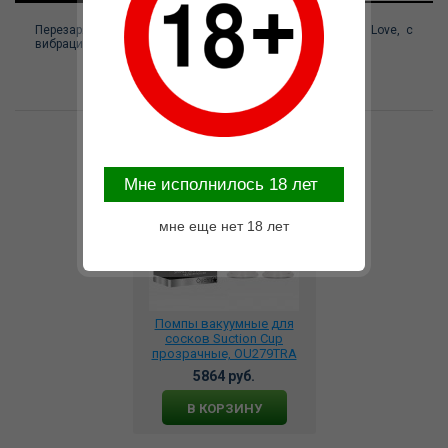
Перезаряжаемые виброприсоски на соски Baile Pretty Love, c
вибрацией, длина 7.2 см, диаметр 4.5 см
Возможные варианты замены
Mне исполнилось 18 лет
мне еще нет 18 лет
Помпы вакуумные для
сосков Suction Cup
прозрачные, OU279TRA
5864 руб.
В КОРЗИНУ