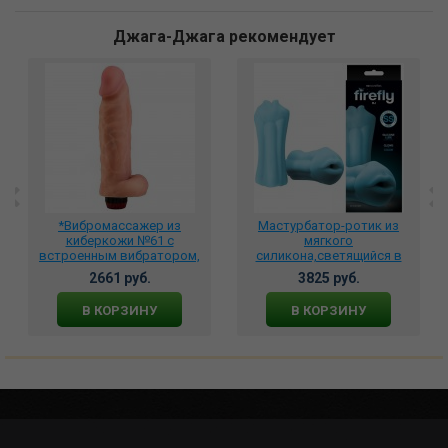
Джага-Джага рекомендует
*Вибромассажер из
Мастурбатор-ротик из
киберкожи №61 с
мягкого
встроенным вибратором,
силикона,светящийся в
3202-61
темноте Firefly - BJ - Blue
2661 руб.
3825 руб.
NSN-0486-37
В КОРЗИНУ
В КОРЗИНУ