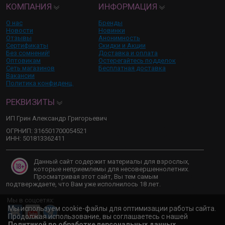
КОМПАНИЯ
ИНФОРМАЦИЯ
О нас
Бренды
Новости
Новинки
Отзывы
Анонимность
Сертификаты
Скидки и Акции
Без сомнений!
Доставка и оплата
Оптовикам
Остерегайтесь подделок
Сеть магазинов
Бесплатная доставка
Вакансии
Политика конфиденц.
РЕКВИЗИТЫ
ИП Грин Александр Григорьевич
ОГРНИП: 316501700054521
ИНН: 501813362411
Данный сайт содержит материалы для взрослых,
которые неприемлемы для несовершеннолетних.
Просматривая этот сайт, Вы тем самым
подтверждаете, что Вам уже исполнилось 18 лет.
Мы в соцсетях:
Мы используем cookie-файлы для оптимизации работы сайта.
Продолжая использование, вы соглашаетесь с нашей
Политикой по обработке персональных данных
.