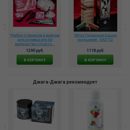
*Набор с париком и веером
*Игра Падающая Башня
для ролевых игр Её
искушений, 1362712
величество страсть .,
1012992
1290 руб.
1118 руб.
В КОРЗИНУ
В КОРЗИНУ
Джага-Джага рекомендует