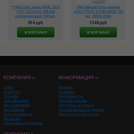
**Фистинг крем ANAL SEX
*Интимный гель-смазка
FIST COOLING CREAM
JUICY FRUIT КЛУБНИКА 100
охлаждающий 150 мл.,
мл., BMN-0086
MGB033
954 руб.
1348 руб.
В КОРЗИНУ
В КОРЗИНУ
КОМПАНИЯ
ИНФОРМАЦИЯ
О нас
Бренды
Новости
Новинки
Отзывы
Анонимность
Сертификаты
Скидки и Акции
Без сомнений!
Доставка и оплата
Оптовикам
Остерегайтесь подделок
Сеть магазинов
Бесплатная доставка
Вакансии
Политика конфиденц.