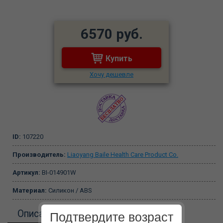
6570 руб.
Купить
Хочу дешевле
ID:
107220
Производитель:
Liaoyang Baile Health Care Product Co.
Артикул:
BI-014901W
Материал:
Силикон / ABS
Описание
Подтвердите возраст