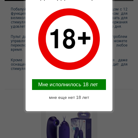
Побалуйте себя этим очаровательным вибрирующим яйцом с 12
функциями и позвольте себе насладиться его кончиком для
великолепной стимуляции. Эту игрушку можно использовать для
стимуляции всех ваших самых приятных мест и поддержания
удовлетворенной улыбки на вашем лице в течение всего дня.
Пульт дистанционного управления позволяет вам без проблем
управлять скоростью и характером вибрации, поэтому вы можете
переключаться между проверенными фаворитами в любое
время.
Кроме того, этот пульт дистанционного управления даже
оснащен функцией сосания, которая идеально подходит для
стимуляции клитора и дразнения груди.
Mне исполнилось 18 лет
Возможные варианты замены
мне еще нет 18 лет