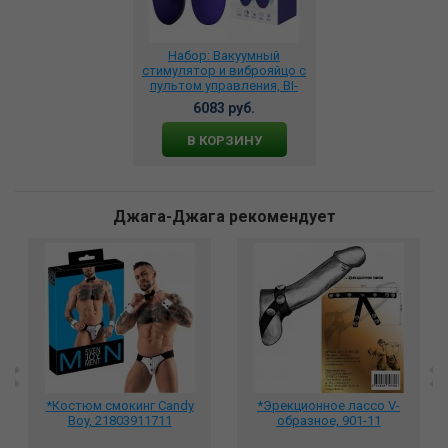
Набор: Вакуумный
стимулятор и виброяйцо с
пультом управления, BI-
014901WL
6083 руб.
В КОРЗИНУ
Джага-Джага рекомендует
*Костюм смокинг Candy
*Эрекционное лассо V-
Boy, 21803911711
образное, 901-11