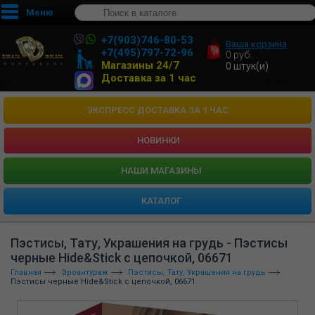
Меню
+7(903)746-80-53
Ваша корзина
+7(495)797-72-96
0
руб.
Магазины 24/7
0
штук(и)
Доставка за 1 час
ЭКСПРЕСС ДОСТАВКА ЗА 1 ЧАС
НОВИНКИ
HАШИ МАГАЗИНЫ
КАТАЛОГ
Пэстисы, Тату, Украшения на грудь - Пэстисы
черные Hide&Stick с цепочкой, 06671
Главная
Эроантураж
Пэстисы, Тату, Украшения на грудь
Пэстисы черные Hide&Stick с цепочкой, 06671