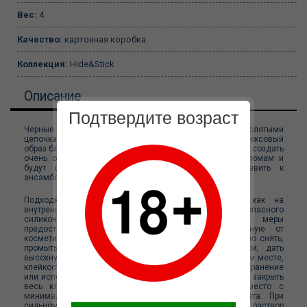
Вес:
4
Качество:
картонная коробка
Коллекция:
Hide&Stick
Описание
Подтвердите возраст
Черные сатиновые пэстисы, соединенные тремя золотыми
цепочками выполненных каскадом – лаконичный и люксовый
образ благодаря всего одному элементу! С ними можно создать
очень оригинальный образ, подойдут ко многим костюмам и
будут смотреться очень дорого, достаточно добавить к
ансамблю кружевные трусики, чулки и туфли.
Подходят для многоразового использования так как на
внутреннюю сторону нанесен слой качественного и безопасного
силиконового клея. Использование, хранение, меры
предосторожности: Наклеивать на кожу, очищенную от
косметических средств. После использования аккуратно снять,
промыть внутреннюю сторону пэстисов теплой водой, дать
высохнуть натуральным образом в тени, в не запыленном месте,
клейкость восстановится и пэстисы можно убирать на хранение
или использовать повторно. Для хранения необходимо закрыть
весь клейкий слой чистой пленкой, положить в место с
минимальным количеством пыли и солнечного света. При
сильном загрязнении можно использовать слабый раствор