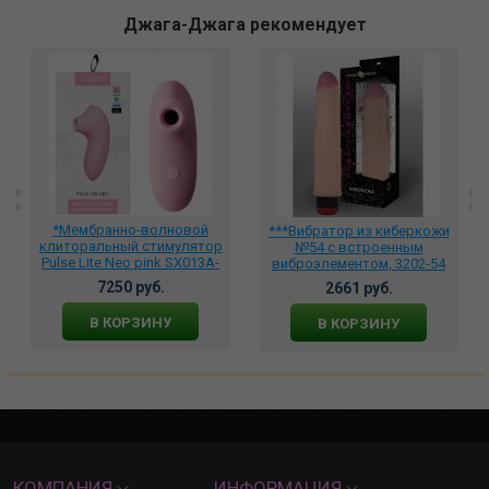
Джага-Джага рекомендует
*Мембранно-волновой
***Вибратор из киберкожи
клиторальный стимулятор
№54 с встроенным
Pulse Lite Neo pink SX013A-
виброэлементом, 3202-54
PR
7250 руб.
2661 руб.
В КОРЗИНУ
В КОРЗИНУ
КОМПАНИЯ
ИНФОРМАЦИЯ