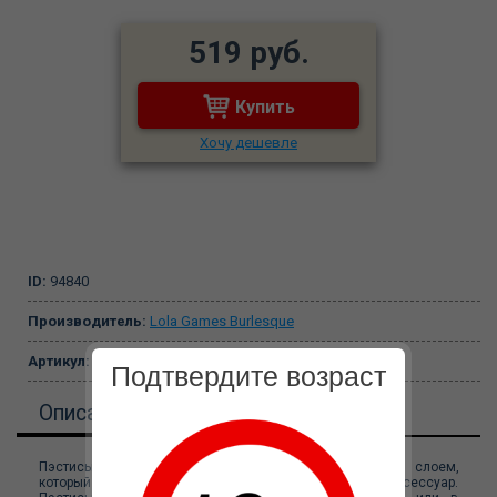
519 руб.
Купить
Хочу дешевле
ID:
94840
Производитель:
Lola Games Burlesque
Артикул:
3634-04lola
Подтвердите возраст
Описание
Пэстисы Gipsy имеют внутреннюю сторону с клейким слоем,
который позволит c легкостью надеть и снять аксессуар.