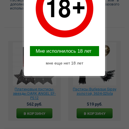
Пэстисы можно использовать для эротических игр или в
дополнение к образу на вечеринку. Подходят для многоразового
использования.
Возможные варианты замены
Mне исполнилось 18 лет
мне еще нет 18 лет
Платиновые пэстисы-
Пэстисы Burlesque Gipsy
звезды DARK ANGEL EF-
золотой, 3634-02lola
PS12
562 руб.
519 руб.
В КОРЗИНУ
В КОРЗИНУ