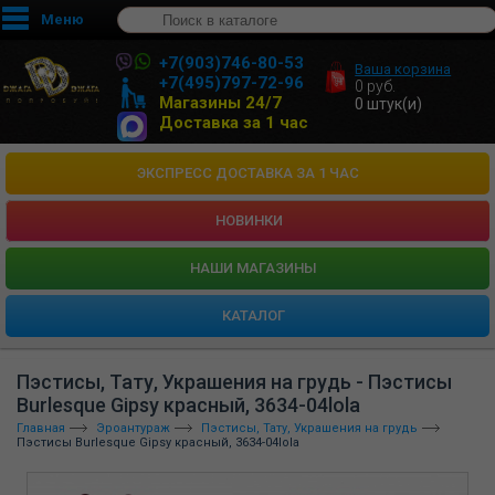
Меню
+7(903)746-80-53
Ваша корзина
+7(495)797-72-96
0
руб.
Магазины 24/7
0
штук(и)
Доставка за 1 час
ЭКСПРЕСС ДОСТАВКА ЗА 1 ЧАС
НОВИНКИ
HАШИ МАГАЗИНЫ
КАТАЛОГ
Пэстисы, Тату, Украшения на грудь - Пэстисы
Burlesque Gipsy красный, 3634-04lola
Главная
Эроантураж
Пэстисы, Тату, Украшения на грудь
Пэстисы Burlesque Gipsy красный, 3634-04lola