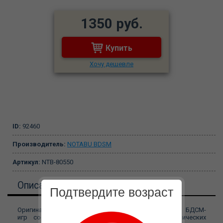
1350 руб.
Купить
Хочу дешевле
ID:
92460
Производитель:
NOTABU BDSM
Артикул:
NTB-80550
Описание
Подтвердите возраст
Оригинальный интимный аксессуар для любителей БДСМ-
игр состоит из удобного ошейника и металлических