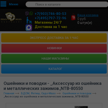
Меню
+7(903)746-80-53
Ваша корзина
+7(495)797-72-96
0
руб.
Магазины 24/7
0
штук(и)
Доставка за 1 час
ЭКСПРЕСС ДОСТАВКА ЗА 1 ЧАС
НОВИНКИ
HАШИ МАГАЗИНЫ
КАТАЛОГ
Ошейники и поводки - _Аксессуар из ошейника
и металлических зажимов.,NTB-80550
Главная
БДСМ, Фетиш, Садо-Мазо
Ошейники и поводки
_Аксессуар из ошейника и металлических зажимов.,NTB-80550