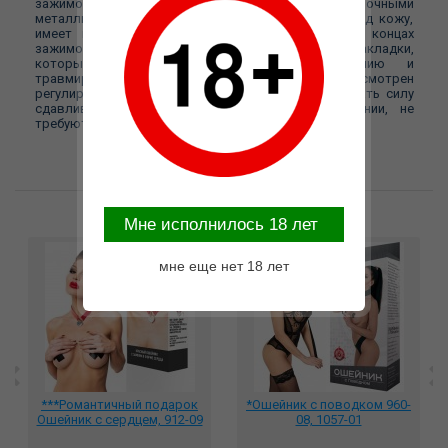
зажимов для сосков, соединённых с ошейником прочными
металлическими цепочками. Ошейник выполнен под кожу,
имеет возможность регулировки размера. На концах
зажимов находятся специальные эластичные накладки,
которые препятствуют сильному сдавливанию и
травмированию сосков. На каждом зажиме предусмотрен
регулировочный винт, позволяющий контролировать силу
сдавливания. БДСМ-аксессуар прост в применении, не
требуют специального ухода.
Возможные варианты замены
Mне исполнилось 18 лет
мне еще нет 18 лет
***Романтичный подарок
*Ошейник с поводком 960-
Ошейник с сердцем, 912-09
08, 1057-01