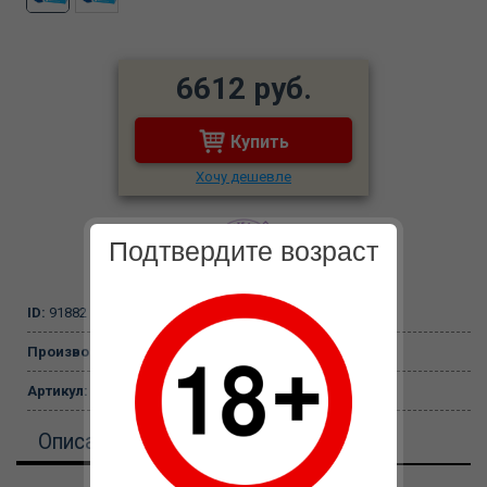
6612 руб.
Купить
Хочу дешевле
Подтвердите возраст
ID:
91882
Производитель:
Sweet Toys
Артикул:
ST-40172-2
Описание