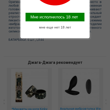
Оригинальный вибромассажер займет достойное место в
любой коллекции «секс-игрушек»! Ярко выраженная
головка и «пульсирующие» венки поддерживают
реалистичный дизайн «секс-игрушки». Специальный
отросток для стимуляции клитора в виде «зайчика» придает
Mне исполнилось 18 лет
пикантности интимному аксессуару. Работа режима
«вибрации» обеспечивается вибропулями. Изделие
мне еще нет 18 лет
изготовлено из приятного на ощупь, гипоаллергенного
силикона. Комфортно в использовании, легко в уходе.
БАТАРЕЙКИ: 6 шт., LR44
Джага-Джага рекомендует
Анальная вибровтулка We-
*Манжеты на ноги Kinky