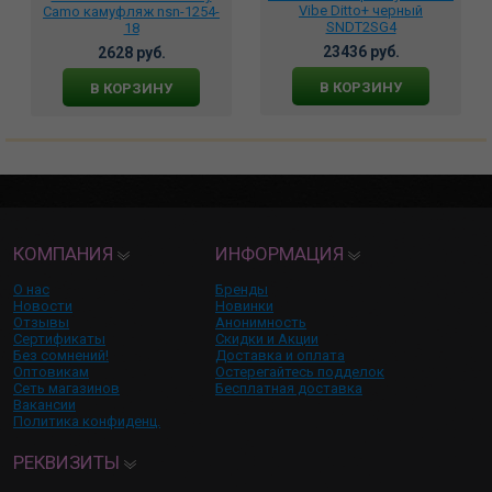
Vibe Ditto+ черный
Camo камуфляж nsn-1254-
SNDT2SG4
18
23436 руб.
2628 руб.
В КОРЗИНУ
В КОРЗИНУ
КОМПАНИЯ
ИНФОРМАЦИЯ
О нас
Бренды
Новости
Новинки
Отзывы
Анонимность
Сертификаты
Скидки и Акции
Без сомнений!
Доставка и оплата
Оптовикам
Остерегайтесь подделок
Сеть магазинов
Бесплатная доставка
Вакансии
Политика конфиденц.
РЕКВИЗИТЫ