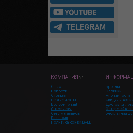
КОМПАНИЯ
ИНФОРМА
О нас
Бренды
Новости
Новинки
Отзывы
Анонимность
Сертификаты
Скидки и Акци
Без сомнений!
Доставка и оп
Оптовикам
Остерегайтесь
Сеть магазинов
Бесплатная до
Вакансии
Политика конфиденц.