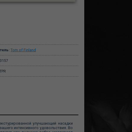
тель:
Tom of Finland
3157
TPR
текстурированной улучшающей насадки
я вашего интенсивного удовольствия. Во