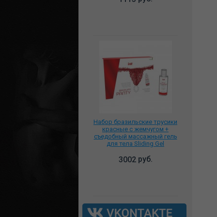
Набор бразильские трусики
красные с жемчугом +
съедобный массажный гель
для тела Sliding Gel
Strawberry клубничный,
BP0002
руб.
3002