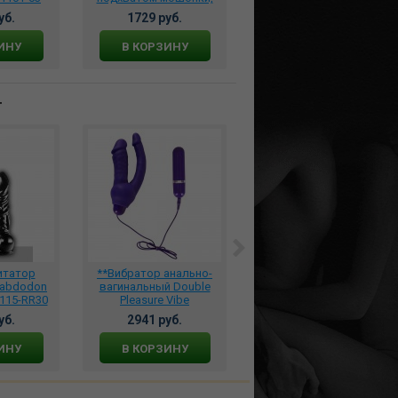
1101-08
pd4135-23
уб.
1729 руб.
1946 руб.
ИНУ
В КОРЗИНУ
В КОРЗИНУ
т
итатор
**Вибратор анально-
Две сомкнутые руки
habdodon
вагинальный Double
для фистинга, 115-abr59
115-RR30
Pleasure Vibe
фиолетовый, 582123
уб.
2941 руб.
16950 руб.
ИНУ
В КОРЗИНУ
В КОРЗИНУ