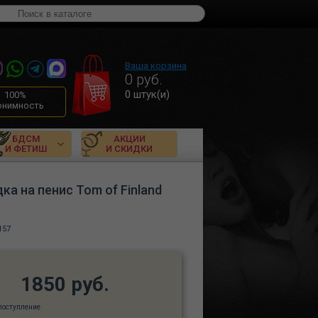
Ваша корзина
0
руб.
0
штук(и)
100%
онимность
БДСМ
АКЦИИ
И ФЕТИШ
И СКИДКИ
а на пенис Tom of Finland
157
1850 руб.
поступление