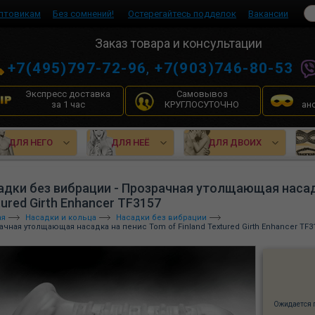
птовикам
Без сомнений!
Остерегайтесь подделок
Вакансии
Заказ товара и консультации
+7(495)797-72-96
,
+7(903)746-80-53
Экспресс доставка
Самовывоз
за 1 час
КРУГЛОСУТОЧНО
ан
ДЛЯ НЕГО
ДЛЯ НЕЁ
ДЛЯ ДВОИХ
адки без вибрации - Прозрачная утолщающая насадк
ured Girth Enhancer TF3157
ая
Насадки и кольца
Насадки без вибрации
чная утолщающая насадка на пенис Tom of Finland Textured Girth Enhancer TF3
Ожидается 