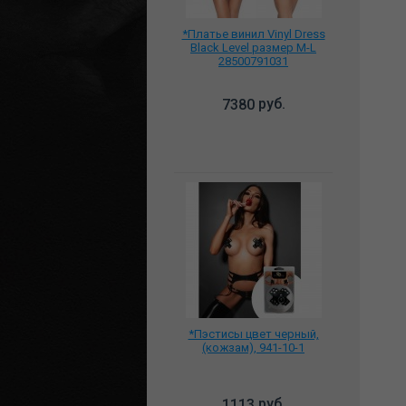
*Платье винил Vinyl Dress
Black Level размер M-L
28500791031
руб.
7380
*Пэстисы цвет черный,
(кожзам), 941-10-1
руб.
1113