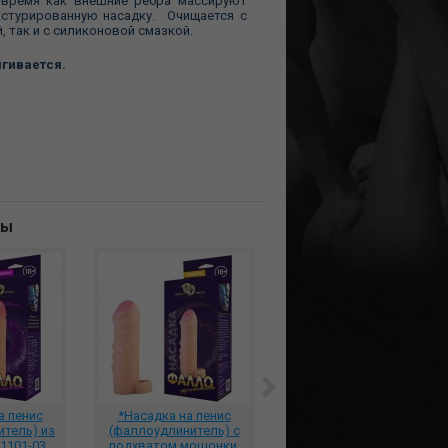
 время как внешние ребра массируют
кстурированную насадку. Очищается с
, так и с силиконовой смазкой.
ягивается.
ны
а пенис
*Насадка на пенис
Насадка
тель) из
(фаллоудлинитель) с
стимулирующая Magic
1101-03
подхватом мошонки,
Pleasure Sleeve черная