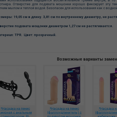
емя использования ощущается восхитительное трение внутри, в то
ртнера. Отверстие для подхвата мошонки хорошо фиксирует эту те
гким мылом и теплой водой. Безопасен для использования как с водной
змеры: 19,05 см в длину. 3,81 см по внутреннему диаметру, не раст
верстие подхвата мощонки диаметром 1,27 см не растягивается.
териал: TPR. Цвет: прозрачный.
Возможные варианты заме
*Насадка на пенис
*Насадка на пенис
*Насадка н
ажурная с анальным
(фаллоудлинитель) с
(фаллоудлини
стимулятором, BI-
подхватом мошонки,
киберкожи, 