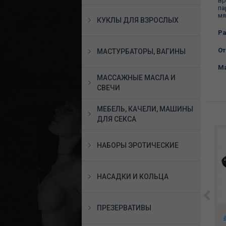
вр
па
мя
КУКЛЫ ДЛЯ ВЗРОСЛЫХ
Ра
От
МАСТУРБАТОРЫ, ВАГИНЫ
Ма
МАССАЖНЫЕ МАСЛА И
СВЕЧИ
МЕБЕЛЬ, КАЧЕЛИ, МАШИНЫ
ДЛЯ СЕКСА
НАБОРЫ ЭРОТИЧЕСКИЕ
НАСАДКИ И КОЛЬЦА
ПРЕЗЕРВАТИВЫ
*Насадка на пенис
*Насадка на пенис
из
(фаллоудлинитель) с
(фаллоудлинитель) из
4
подхватом мошонки,
киберкожи, 1101-05