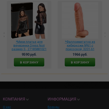
*Мини платье для
*Фаллоимитатор из
вечеринки Dress Noir
киберкожи №61 с
размер S., 27185881021
присоской, 3201-61
9590 руб.
1966 руб.
В КОРЗИНУ
В КОРЗИНУ
КОМПАНИЯ
ИНФОРМАЦИЯ
О нас
Бренды