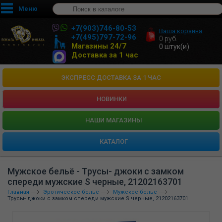
Меню
+7(903)746-80-53
Ваша корзина
+7(495)797-72-96
0
руб.
Магазины 24/7
0
штук(и)
Доставка за 1 час
ЭКСПРЕСС ДОСТАВКА ЗА 1 ЧАС
НОВИНКИ
HАШИ МАГАЗИНЫ
КАТАЛОГ
Мужское бельё - Трусы- джоки с замком
спереди мужские S черные, 21202163701
Главная
Эротическое бельё
Мужское бельё
Трусы- джоки с замком спереди мужские S черные, 21202163701