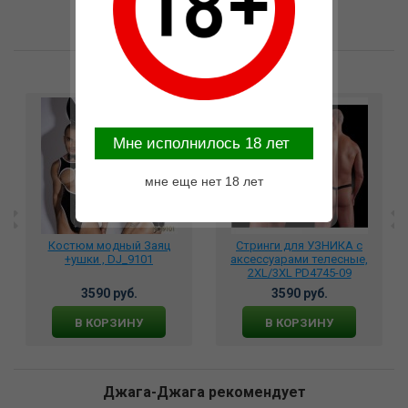
Возможные варианты замены
Mне исполнилось 18 лет
мне еще нет 18 лет
Костюм модный Заяц
Стринги для УЗНИКА с
+ушки , DJ_9101
аксессуарами телесные,
2XL/3XL PD4745-09
3590 руб.
3590 руб.
В КОРЗИНУ
В КОРЗИНУ
Джага-Джага рекомендует