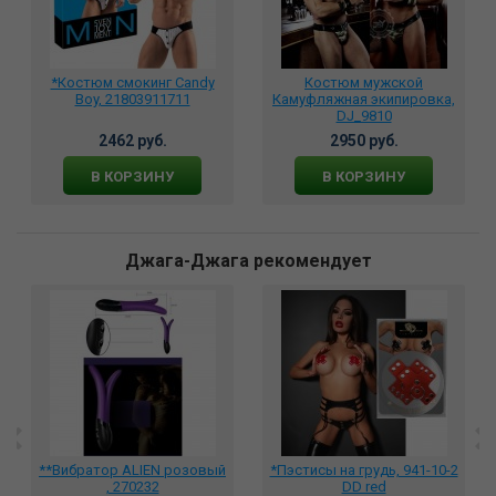
*Костюм смокинг Candy
Костюм мужской
Boy, 21803911711
Камуфляжная экипировка,
DJ_9810
2462 руб.
2950 руб.
В КОРЗИНУ
В КОРЗИНУ
Джага-Джага рекомендует
**Вибратор ALIEN розовый
*Пэстисы на грудь, 941-10-2
, 270232
DD red