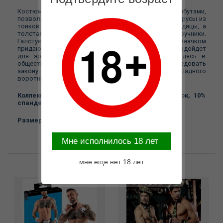
Костюм полицейского оснащен всеми атрибутами,
позволяющими быть арестованной и очарованной. Трусы из
тонкой сетчатой ткани открывают обозрению ягодицы, а
толстая резинка позволяет удерживать на ней наручники.
Галстук, фуражка и манжеты с полицейским значком
придают образу маскулинность. Костюм идеально подойдет
для эротических игр на разные тематики. Находясь в
обществе такого полицейского, остается только следовать
закону. Костюм состоит из: головного убора накладного
воротника галстука манжет шорт в сетку, наручники.
Коллекция: Collection 2015 Материал: 90% хлопок, 10%
спандекс .Уход: Стирать отдельно в теплой воде.
Размер LX/L.
Mне исполнилось 18 лет
мне еще нет 18 лет
Возможные варианты замены