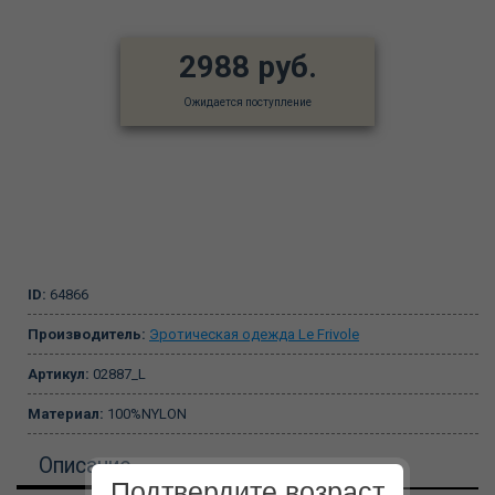
2988 руб.
Ожидается поступление
ID:
64866
Производитель:
Эротическая одежда Le Frivole
Артикул:
02887_L
Материал:
100%NYLON
Описание
Подтвердите возраст