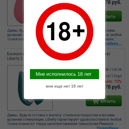
19278 руб.
КУПИТЬ
Дамы, будьте готовы к взлету: стильное покрытие и восемь
уровней стимуляции, Liberty гарантирует удовольствие в любой
точке планеты! Наша запатентованная технология Pleasure...
Подробнее...
Бесконтактный клиторальный стимулятор Womanizer
Liberty 2 темно-бирюзовый, wz112sg3
ID:
114139
Mне исполнилось 18 лет
Артикул:
wz112sg3
21420
Вы экономите: 10%
мне еще нет 18 лет
19278 руб.
КУПИТЬ
Дамы, будьте готовы к взлету: стильное покрытие и восемь
уровней стимуляции, Liberty гарантирует удовольствие в любой
точке планеты! Наша запатентованная технология Pleasure...
Подробнее...