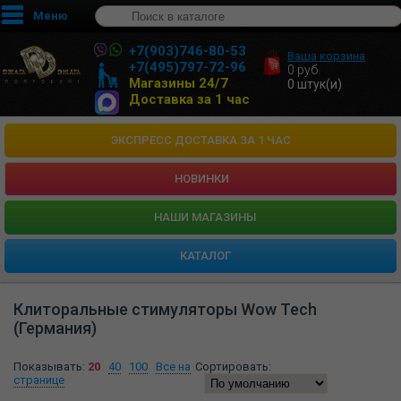
Меню
+7(903)746-80-53
Ваша корзина
+7(495)797-72-96
0
руб.
Магазины 24/7
0
штук(и)
Доставка за 1 час
ЭКСПРЕСС ДОСТАВКА ЗА 1 ЧАС
НОВИНКИ
HАШИ МАГАЗИНЫ
КАТАЛОГ
Клиторальные стимуляторы Wow Tech
(Германия)
Показывать:
20
40
100
Все на
Сортировать:
странице