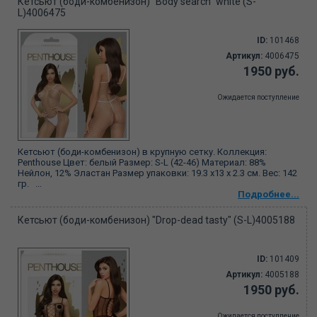
Кетсьют (боди-комбенизон) "Body search" white (S-
L)4006475
ID:
101468
Артикул:
4006475
1950 руб.
Ожидается поступление
Кетсьют (боди-комбенизон) в крупную сетку. Коллекция:
Penthouse Цвет: белый Размер: S-L (42-46) Материал: 88%
Нейлон, 12% Эластан Размер упаковки: 19.3 х13 х 2.3 см. Вес: 142
гр. ...
Подробнее...
Кетсьют (боди-комбенизон) "Drop-dead tasty" (S-L)4005188
ID:
101409
Артикул:
4005188
1950 руб.
Ожидается поступление