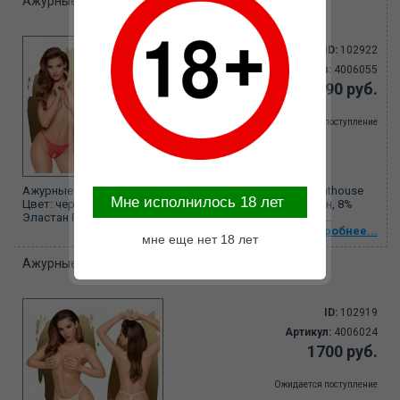
Ажурные трусики "Hot getaway" red (ML) 4006055
ID:
102922
Артикул:
4006055
1790 руб.
Ожидается поступление
Ажурные трусики (стринги) с доступом. Коллекция: Penthouse
Mне исполнилось 18 лет
Цвет: черный Размер: M/L (44-46) Материал: 92% Нейлон, 8%
Эластан Размер упаковки: 19.3 х13 х 2.3 см. Вес: 80 гр. ...
Подробнее...
мне еще нет 18 лет
Ажурные трусики "Hot getaway" white (ML)4006024
ID:
102919
Артикул:
4006024
1700 руб.
Ожидается поступление