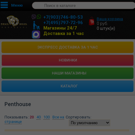
Меню
+7(903)746-80-53
Ваша корзина
+7(495)797-72-96
0
руб.
Магазины 24/7
0
штук(и)
Доставка за 1 час
ЭКСПРЕСС ДОСТАВКА ЗА 1 ЧАС
НОВИНКИ
HАШИ МАГАЗИНЫ
КАТАЛОГ
Penthouse
Показывать:
20
40
100
Все на
Сортировать:
странице