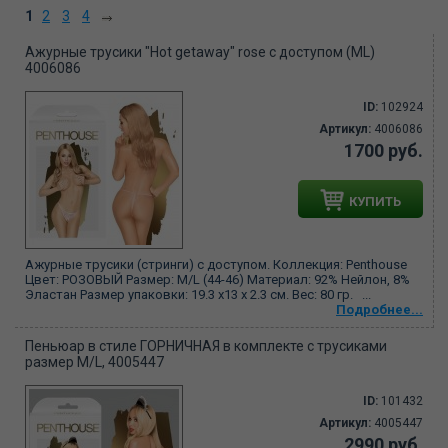
1
2
3
4
Ажурные трусики "Hot getaway" rose с доступом (ML)
4006086
ID:
102924
Артикул:
4006086
1700 руб.
КУПИТЬ
Ажурные трусики (стринги) с доступом. Коллекция: Penthouse
Цвет: РОЗОВЫЙ Размер: M/L (44-46) Материал: 92% Нейлон, 8%
Эластан Размер упаковки: 19.3 х13 х 2.3 см. Вес: 80 гр. ...
Подробнее...
Пеньюар в стиле ГОРНИЧНАЯ в комплекте с трусиками
размер M/L, 4005447
ID:
101432
Артикул:
4005447
2990 руб.