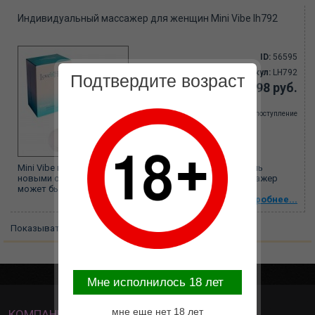
Индивидуальный массажер для женщин Mini Vibe lh792
ID:
56595
Артикул:
LH792
Подтвердите возраст
798 руб.
Ожидается поступление
Mini Vibe поможет Вам наполнить свою интимную жизнь
новыми ощущениями и лучше познать свое тело. Массажер
может быть использован для внешнего...
Подробнее...
Показывать:
20
40
100
Все на странице
Mне исполнилось 18 лет
мне еще нет 18 лет
КОМПАНИЯ
ИНФОРМАЦИЯ