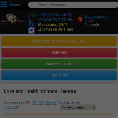
Меню
+7(903)746-80-53
Ваша корзина
+7(495)797-72-96
0
руб.
Магазины 24/7
0
штук(и)
Доставка за 1 час
ЭКСПРЕСС ДОСТАВКА ЗА 1 ЧАС
НОВИНКИ
HАШИ МАГАЗИНЫ
КАТАЛОГ
Love and Health Intimate, Канада
Показывать:
20
40
100
Все на
Сортировать:
странице