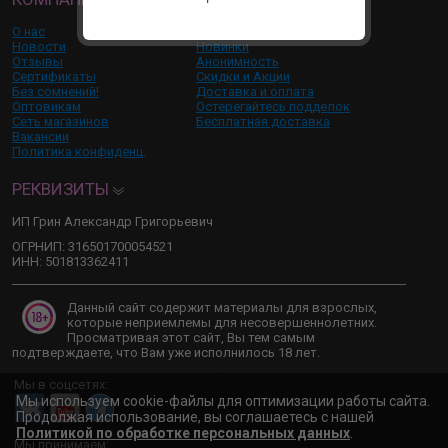
О нас
Бренды
Новости
Новинки
Отзывы
Анонимность
Сертификаты
Скидки и Акции
Без сомнений!
Доставка и оплата
Оптовикам
Остерегайтесь подделок
Сеть магазинов
Бесплатная доставка
Вакансии
Политика конфиденц.
РЕКВИЗИТЫ
ИП Грин Александр Григорьевич
ОГРНИП: 316501700054521
ИНН: 501813362411
Данный сайт содержит материалы для взрослых,
которые неприемлемы для несовершеннолетних.
Просматривая этот сайт, Вы тем самым
подтверждаете, что Вам уже исполнилось 18 лет.
Мы в соцсетях:
Мы используем cookie-файлы для оптимизации работы сайта.
Продолжая использование, вы соглашаетесь с нашей
Политикой по обработке персональных данных
.
Мы принимаем: