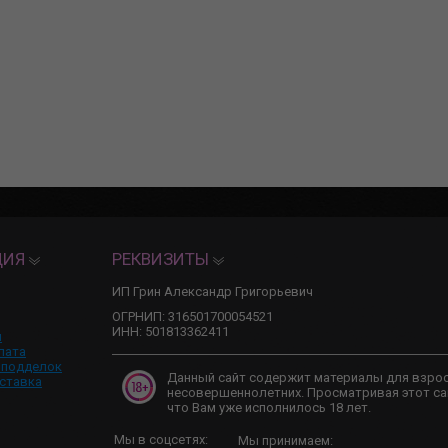
ЦИЯ
РЕКВИЗИТЫ
ИП Грин Александр Григорьевич
ОГРНИП: 316501700054521
ИНН: 501813362411
и
лата
 подделок
Данный сайт содержит материалы для взро
ставка
несовершеннолетних. Просматривая этот са
что Вам уже исполнилось 18 лет.
Мы в соцсетях:
Мы принимаем: