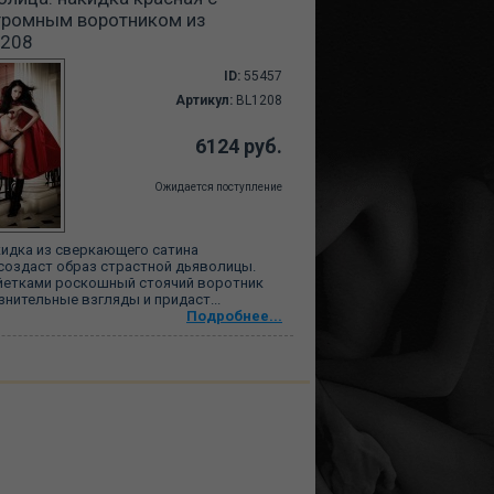
громным воротником из
1208
ID:
55457
Артикул:
BL1208
6124 руб.
Ожидается поступление
кидка из сверкающего сатина
создаст образ страстной дьяволицы.
йетками роскошный стоячий воротник
знительные взгляды и придаст...
Подробнее...