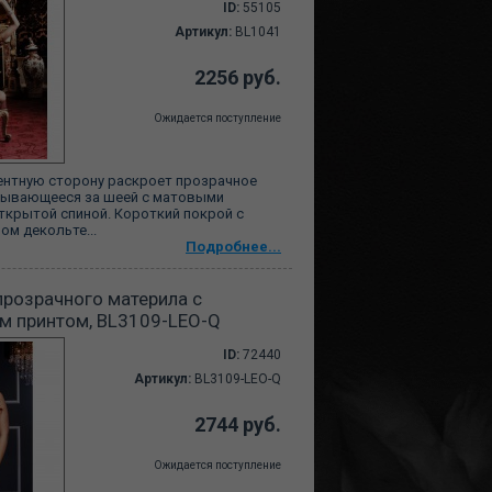
ID:
55105
Артикул:
BL1041
2256 руб.
Ожидается поступление
ентную сторону раскроет прозрачное
зывающееся за шеей c матовыми
ткрытой спиной. Короткий покрой с
ом декольте...
Подробнее...
прозрачного материла с
м принтом, BL3109-LEO-Q
ID:
72440
Артикул:
BL3109-LEO-Q
2744 руб.
Ожидается поступление