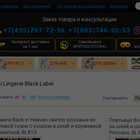
птовикам
Без сомнений!
Остерегайтесь подделок
Вакансии
Заказ товара и консультации
+7(495)797-72-96
,
+7(903)746-80-53
Экспресс доставка
Самовывоз
за 1 час
КРУГЛОСУТОЧНО
ан
ДЛЯ НЕГО
ДЛЯ НЕЁ
ДЛЯ ДВОИХ
i Lingerie Black Label
зывать:
20
40
100
Все на странице
Сортировать:
инги Back in Heaven светло-розовые из
Платьице бо
евой ткани с узором в ромб и кружевной
за шеей и ш
нжеткой, BL810
Princess, BL