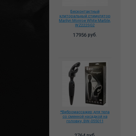
Бесконтактный
клиторальный стимулятор
Marilyn Monroe White Marble,
WZ222SG2
руб.
17956
*Вибромассажер для тела
со сменной насадкой на
головку, BW-055011
руб.
2764