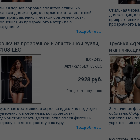
льная черная сорочка является отличным
Стильная черна
иантом для женщин, которые ценят элегантный
для женщин, ко
айн, приправленный ноткой современности.
приправленный 
олненная из прозрачного материла с
прозрачного ма
пардовым...
Подробнее...
очка из прозрачной и эластичной вуали,
Трусики Age
3108-LEO
и аппликаци
ID:
72438
Артикул:
BL3108-LEO
2928 руб.
Ожидается поступление
суальная коротенькая сорочка идеально подходит
Заманчивая фор
 уверенных в себе леди, которые хотят
соблазна. С об
демонстрировать достоинства своей фигуры и
чувственной пр
черкнуть свою страстную натуру....
украшенный све
Подробнее...
Костюм дяво