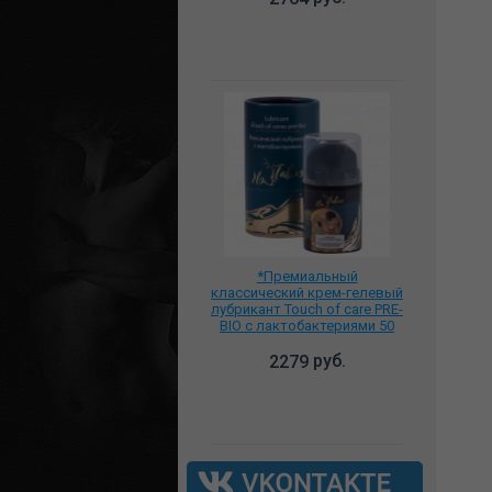
*Премиальный
классический крем-гелевый
лубрикант Touch of care PRE-
BIO с лактобактериями 50
мл., NT-0010
руб.
2279