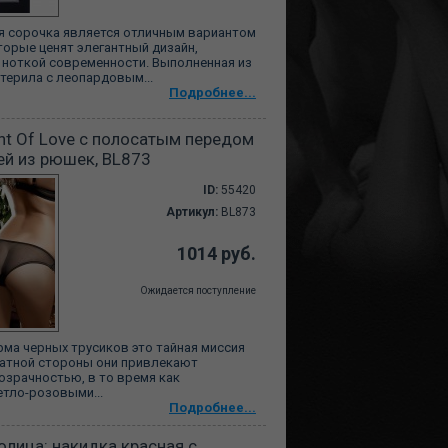
я сорочка является отличным вариантом
торые ценят элегантный дизайн,
ноткой современности. Выполненная из
терила с леопардовым...
Подробнее...
nt Of Love с полосатым передом
ей из рюшек, BL873
ID:
55420
Артикул:
BL873
1014 руб.
Ожидается поступление
ма черных трусиков это тайная миссия
ратной стороны они привлекают
озрачностью, в то время как
тло-розовыми...
Подробнее...
лица: накидка красная с