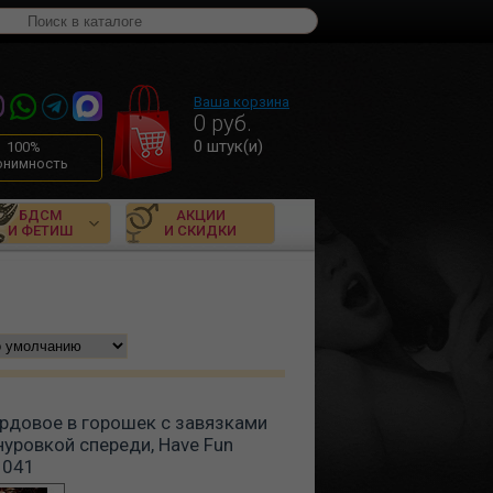
Ваша корзина
0
руб.
0
штук(и)
100%
онимность
БДСМ
АКЦИИ
И ФЕТИШ
И СКИДКИ
рдовое в горошек с завязками
нуровкой спереди, Have Fun
1041