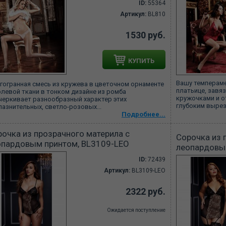
ID:
55364
Артикул:
BL810
1530 руб.
КУПИТЬ
Вашу темперам
гогранная смесь из кружева в цветочном орнаменте
платьице, завя
юлевой ткани в тонком дизайне из ромба
кружочками и о
черкивает разнообразный характер этих
глубоким вырез
лазнительных, светло-розовых...
Подробнее...
очка из прозрачного материла с
Сорочка из 
опардовым принтом, BL3109-LEO
леопардовы
ID:
72439
Артикул:
BL3109-LEO
2322 руб.
Ожидается поступление