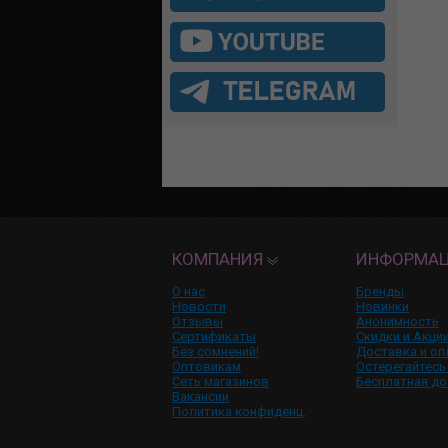
КОМПАНИЯ
ИНФОРМА
О нас
Бренды
Новости
Новинки
Отзывы
Анонимность
Сертификаты
Скидки и Акци
Без сомнений!
Доставка и оп
Оптовикам
Остерегайтесь
Сеть магазинов
Бесплатная до
Вакансии
Политика конфиденц.