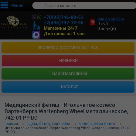
Меню
+7(903)746-80-53
Ваша корзина
+7(495)797-72-96
0
руб.
Магазины 24/7
0
штук(и)
Доставка за 1 час
ЭКСПРЕСС ДОСТАВКА ЗА 1 ЧАС
НОВИНКИ
HАШИ МАГАЗИНЫ
КАТАЛОГ
Медицинский фетиш - Игольчатое колесо
Вартенберга Wartenberg Wheel металлическое,
742-01 PP DD
Главная
БДСМ, Фетиш, Садо-Мазо
Медицинский фетиш
Игольчатое колесо Вартенберга Wartenberg Wheel металлическое, 742-01
PP DD