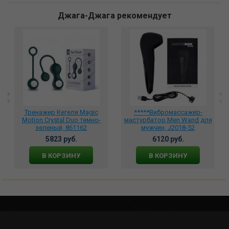
Джага-Джага рекомендует
Тренажер Кегеля Magic
*****Вибромассажер-
Motion Crystal Duo темно-
мастурбатор Men Wand для
зеленый, 861162
мужчин, J2018-52
5823 руб.
6120 руб.
В КОРЗИНУ
В КОРЗИНУ