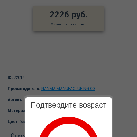
2226 руб.
Ожидается поступление
ID:
72014
Производитель:
NANMA MANUFACTURING CO
Артикул:
5139380000
Подтвердите возраст
Материал:
Поливинилхлорид, ABS-пластик
Цвет:
бежевый
Описание