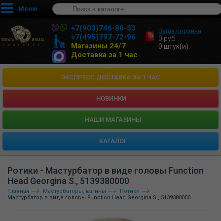
Меню
+7(903)746-80-53
Ваша корзина
+7(495)797-72-96
0
руб.
Магазины 24/7
0
штук(и)
Доставка за 1 час
ЭКСПРЕСС ДОСТАВКА ЗА 1 ЧАС
НОВИНКИ
HАШИ МАГАЗИНЫ
КАТАЛОГ
Ротики - Мастурбатор в виде головы Function
Head Georgina S., 5139380000
Главная
Мастурбаторы, вагины
Ротики
Мастурбатор в виде головы Function Head Georgina S., 5139380000