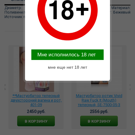
Диаметр: 12 см Длина: 17,5 см Изготовитель: NMC Материал:
Поливинилхлорид, ABS-пластик Упаковка: 175 см Цвет: Бежевый
Источник питания: Нет
Возможные варианты замены
Mне исполнилось 18 лет
мне еще нет 18 лет
**Мастурбатор телесный
Мастурбатор ротик Vivid
двухстороний вагина и рот,
Raw Fuck It (Mouth)
401-09
телесный, SE-7500-05-3
2450 руб.
2556 руб.
В КОРЗИНУ
В КОРЗИНУ