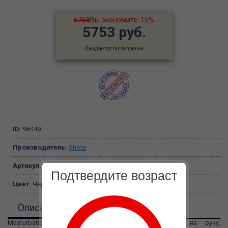
6768
Вы экономите: 15%
5753 руб.
Ожидается поступление
ID:
96449
Производитель:
Shots
Артикул:
FST003BLK
Подтвердите возраст
Цвет:
Черный
Описание
Masturbation Glove – стимулирующая перчатка на руку,