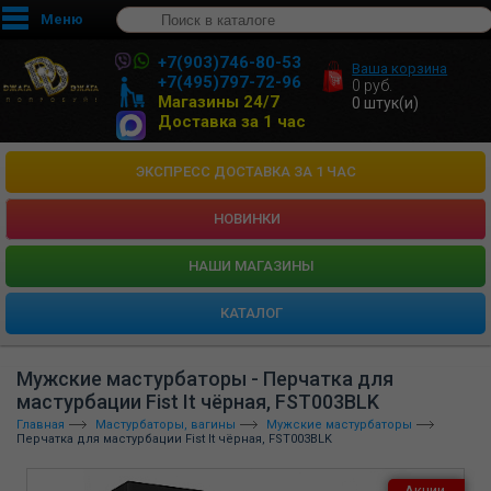
Меню
+7(903)746-80-53
Ваша корзина
+7(495)797-72-96
0
руб.
Магазины 24/7
0
штук(и)
Доставка за 1 час
ЭКСПРЕСС ДОСТАВКА ЗА 1 ЧАС
НОВИНКИ
HАШИ МАГАЗИНЫ
КАТАЛОГ
Мужские мастурбаторы - Перчатка для
мастурбации Fist It чёрная, FST003BLK
Главная
Мастурбаторы, вагины
Мужские мастурбаторы
Перчатка для мастурбации Fist It чёрная, FST003BLK
Акции