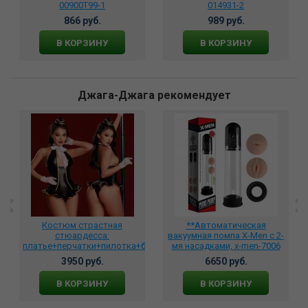
00900T99-1
014931-2
866 руб.
989 руб.
В КОРЗИНУ
В КОРЗИНУ
Джага-Джага рекомендует
Костюм страстная
**Автоматическая
стюардесса:
вакуумная помпа X-Men с 2-
платье+перчатки+пилотка+бант
мя насадками, x-men-7006
(4 предметов), DJ_8108
3950 руб.
6650 руб.
В КОРЗИНУ
В КОРЗИНУ