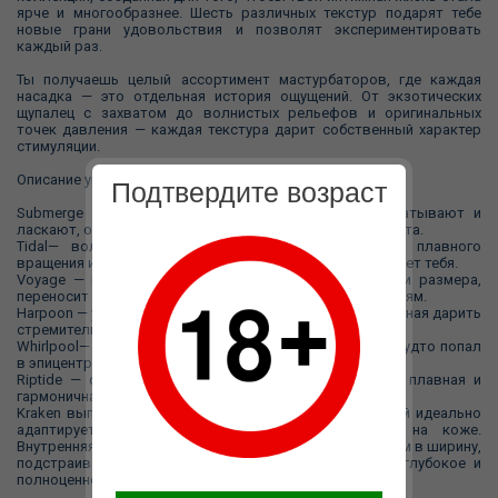
ярче и многообразнее. Шесть различных текстур подарят тебе
новые грани удовольствия и позволят экспериментировать
каждый раз.
Ты получаешь целый ассортимент мастурбаторов, где каждая
насадка — это отдельная история ощущений. От экзотических
щупалец с захватом до волнистых рельефов и оригинальных
точек давления — каждая текстура дарит собственный характер
стимуляции.
Описание уникальных текстур:
Подтвердите возраст
Submerge — щупальца с присосками, которые обхватывают и
ласкают, обеспечивая максимальную плотность контакта.
Tidal— волнообразный дизайн, создающий эффект плавного
вращения и волнения, словно океанская волна накрывает тебя.
Voyage — варианты точек давления, разной формы и размера,
переносит в настоящее путешествие по новым ощущениям.
Harpoon — удлиненная вертикальная структура, призванная дарить
стремительные фрикционные переживания.
Whirlpool— завитки и гребни, вращающие и бодрящие, будто попал
в эпицентр стимуляции.
Riptide — сочетание рельефных волн и неровностей, плавная и
гармоничная стимуляция на каждом этапе.
Kraken выполнен из мягкого, эластичного TPE, который идеально
адаптируется к анатомии и приятно ощущается на коже.
Внутренняя камера расширяется до 20 см в длину и 10 см в ширину,
подстраиваясь под разные размеры и обеспечивая глубокое и
полноценное проникновение.