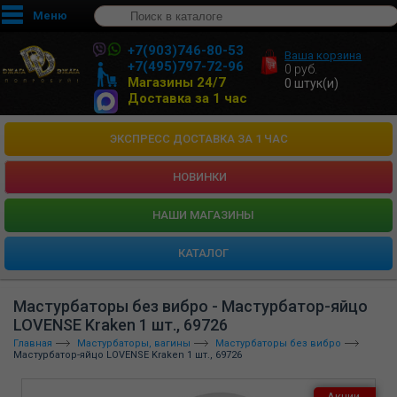
Меню
+7(903)746-80-53
Ваша корзина
+7(495)797-72-96
0
руб.
Магазины 24/7
0
штук(и)
Доставка за 1 час
ЭКСПРЕСС ДОСТАВКА ЗА 1 ЧАС
НОВИНКИ
HАШИ МАГАЗИНЫ
КАТАЛОГ
Мастурбаторы без вибро - Мастурбатор-яйцо
LOVENSE Kraken 1 шт., 69726
Главная
Мастурбаторы, вагины
Мастурбаторы без вибро
Мастурбатор-яйцо LOVENSE Kraken 1 шт., 69726
Акции