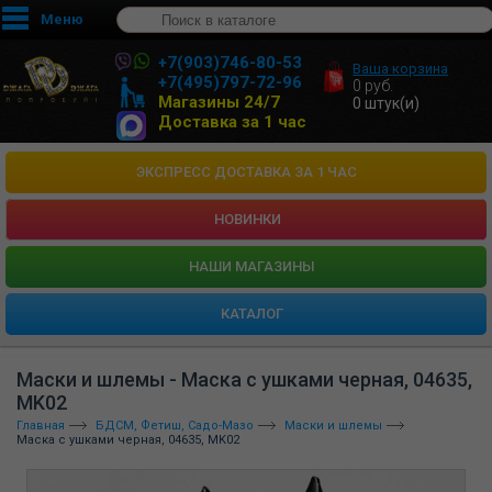
Меню
+7(903)746-80-53
Ваша корзина
+7(495)797-72-96
0
руб.
Магазины 24/7
0
штук(и)
Доставка за 1 час
ЭКСПРЕСС ДОСТАВКА ЗА 1 ЧАС
НОВИНКИ
HАШИ МАГАЗИНЫ
КАТАЛОГ
Маски и шлемы - Маска с ушками черная, 04635,
MK02
Главная
БДСМ, Фетиш, Садо-Мазо
Маски и шлемы
Маска с ушками черная, 04635, MK02