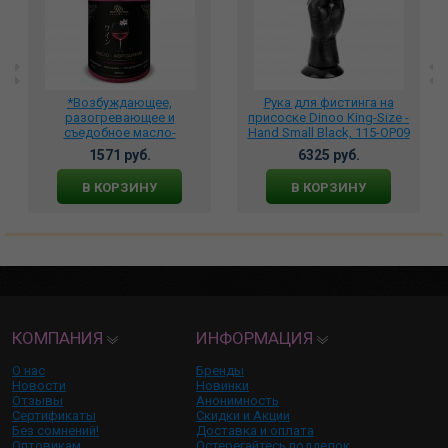
*Возбуждающее,
Рука для фистинга на
разогревающее и
присоске Dinoo King-Size -
съедобное масло-
Hand Small Black, 115-OP09
афродизиак для тела со
1571 руб.
6325 руб.
вкусом Японское Вино,
BMN-0121
В КОРЗИНУ
В КОРЗИНУ
КОМПАНИЯ
ИНФОРМАЦИЯ
О нас
Бренды
Новости
Новинки
Отзывы
Анонимность
Сертификаты
Скидки и Акции
Без сомнений!
Доставка и оплата
Оптовикам
Остерегайтесь подделок