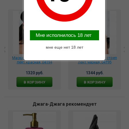
Возможные варианты замены
Mне исполнилось 18 лет
мне еще нет 18 лет
Маска с ушками из стреп
Маска с ушками из стреп
лент красная, 04194
лент черная, 04195
1320 руб.
1344 руб.
В КОРЗИНУ
В КОРЗИНУ
Джага-Джага рекомендует