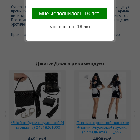
Супер-альтернатива большим качелям для секса! Набор из двух
прочных широких строп. На каждой из них 2 петли. Чёрные
Mне исполнилось 18 лет
цилиндрики надо перебросить через дверь и закрыть ее.
Портативные качели - готовы! Качели для воплощения
эротических фантазий!
мне еще нет 18 лет
Производитель: PipeDream, США. Материал: 100% полиэстер.
Джага-Джага рекомендует
**Набор бдсм с сумочкой (4
Платье горничной лаковое
предмета) 24918261000
+чепчик+пуховка+трусики
(4 предмета) DJ_6675
4491 руб.
4890 руб.