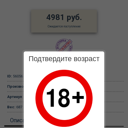
4981 руб.
Ожидается поступление
Подтвердите возраст
ID:
56056
Производитель:
PipeDream, США
Артикул:
PD2185-00
Вес:
687
Описание