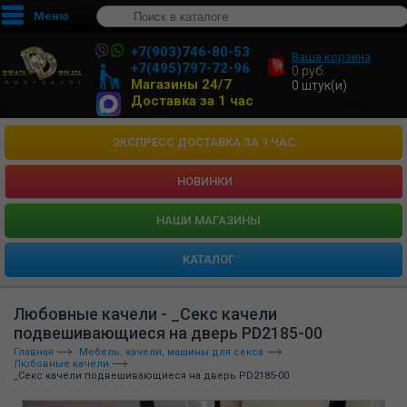
Меню
+7(903)746-80-53
Ваша корзина
+7(495)797-72-96
0
руб.
Магазины 24/7
0
штук(и)
Доставка за 1 час
ЭКСПРЕСС ДОСТАВКА ЗА 1 ЧАС
НОВИНКИ
HАШИ МАГАЗИНЫ
КАТАЛОГ
Любовные качели - _Секс качели
подвешивающиеся на дверь PD2185-00
Главная
Мебель, качели, машины для секса
Любовные качели
_Секс качели подвешивающиеся на дверь PD2185-00