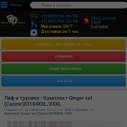
Меню
+7(903)746-80-53
Ваша корзина
+7(495)797-72-96
0
руб.
Магазины 24/7
0
штук(и)
Доставка за 1 час
ЭКСПРЕСС ДОСТАВКА ЗА 1 ЧАС
НОВИНКИ
HАШИ МАГАЗИНЫ
КАТАЛОГ
Лиф и трусики - Комплект Ginger set
(Casmir)03184XXL/XXXL
Главная
Эротическое бельё
Лиф и трусики
Комплект Ginger set (Casmir)03184XXL/XXXL