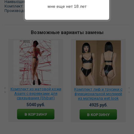
Наивысшее европейское качество.
Комплект: В комплекте: · бюстгалтер · пояс · трусики
мне еще нет 18 лет
Производство: Польша
Возможные варианты замены
Комплект из матовой кожи
Комплект лиф и трусики с
Asami с веревками для
функциональной молнией
связывания (Shibari)
из материала wet look
размер L/XL, 06723
5040 руб.
4925 руб.
В КОРЗИНУ
В КОРЗИНУ