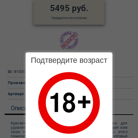
5495 руб.
Ожидается поступление
Подтвердите возраст
ID:
81505
Производитель:
Toyfa, Китай
Артикул:
120121
Описание
Красавчик Рой - это именно то, что вам нужно для
удовлетворения! Превосходная секс-кукла Big Roy подарит вам
свою нежность в любой момент, достаточно лишь этого
пожелать. Игрушка способна стать любовником №1, который