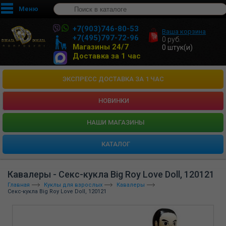
Меню
+7(903)746-80-53
Ваша корзина
+7(495)797-72-96
0
руб.
Магазины 24/7
0
штук(и)
Доставка за 1 час
ЭКСПРЕСС ДОСТАВКА ЗА 1 ЧАС
НОВИНКИ
HАШИ МАГАЗИНЫ
КАТАЛОГ
Кавалеры - Секс-кукла Big Roy Love Doll, 120121
Главная
Куклы для взрослых
Кавалеры
Секс-кукла Big Roy Love Doll, 120121