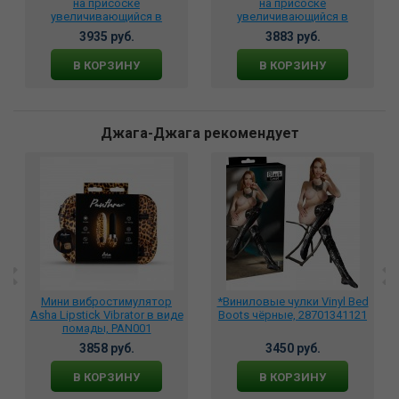
на присоске
на присоске
увеличивающийся в
увеличивающийся в
размере, BW-008066AQ
размере, BW-008067AQ
3935 руб.
3883 руб.
В КОРЗИНУ
В КОРЗИНУ
Джага-Джага рекомендует
Мини вибростимулятор
*Виниловые чулки Vinyl Bed
Asha Lipstick Vibrator в виде
Boots чёрные, 28701341121
помады, PAN001
3858 руб.
3450 руб.
В КОРЗИНУ
В КОРЗИНУ