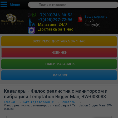
Меню
+7(903)746-80-53
Ваша корзина
+7(495)797-72-96
0
руб.
Магазины 24/7
0
штук(и)
Доставка за 1 час
ЭКСПРЕСС ДОСТАВКА ЗА 1 ЧАС
НОВИНКИ
HАШИ МАГАЗИНЫ
КАТАЛОГ
Кавалеры - Фалос реалистик с миниторсом и
вибрацией Temptation Bigger Man, BW-008083
Главная
Куклы для взрослых
Кавалеры
Фалос реалистик с миниторсом и вибрацией Temptation Bigger Man, BW-
008083