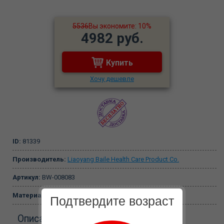
5536
Вы экономите: 10%
4982 руб.
Купить
Хочу дешевле
ID:
81339
Производитель:
Liaoyang Baile Health Care Product Co.
Артикул:
BW-008083
Материал:
TPR
Подтвердите возраст
Описание