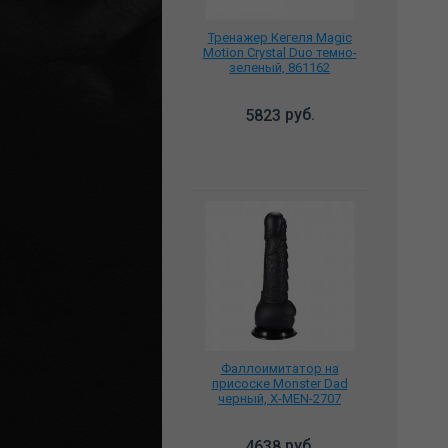
Тренажер Кегеля Magic
Motion Crystal Duo темно-
зеленый, 861162
руб.
5823
Фаллоимитатор на
присоске Monster Dad
черный, X-MEN-2707
руб.
4638