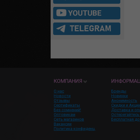
КОМПАНИЯ
ИНФОРМА
О нас
Бренды
Новости
Новинки
Отзывы
Анонимность
Сертификаты
Скидки и Акци
Без сомнений!
Доставка и оп
Оптовикам
Остерегайтесь
Сеть магазинов
Бесплатная до
Вакансии
Политика конфиденц.