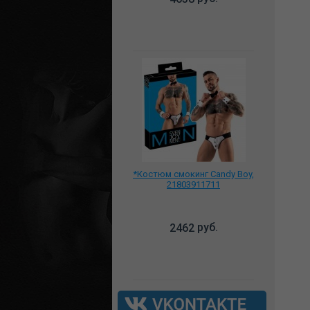
*Костюм смокинг Candy Boy,
21803911711
руб.
2462