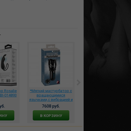
т
р Rosalie
*Мягкий мастурбатор с
Безременной страпон с
 BI-014893
вращающимися
функцией расширения и
язычками,с вибрацией и
вибрацией, 3956-23
ротацией 552640
уб.
7608 руб.
9400 руб.
ИНУ
В КОРЗИНУ
В КОРЗИНУ