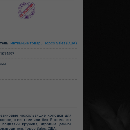
тель:
Интимные товары Topco Sales (США)
1014597
вый
т резиновые нескользящие колодки для
ковре, с винтами или без. В комплект
 подвязки кружева, игровые деньги.
оизводитель: Topco Sales, США.