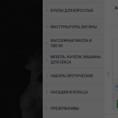
Дл
КУКЛЫ ДЛЯ ВЗРОСЛЫХ
МАСТУРБАТОРЫ, ВАГИНЫ
МАССАЖНЫЕ МАСЛА И
СВЕЧИ
МЕБЕЛЬ, КАЧЕЛИ, МАШИНЫ
ДЛЯ СЕКСА
НАБОРЫ ЭРОТИЧЕСКИЕ
 на
Мастурбатор-ротик из
Вибратор Nature Skin
97-
мягкого
Flame Vibe, 562351
п
силикона,светящийся в
НАСАДКИ И КОЛЬЦА
темноте Firefly - BJ - Pink
3825 руб.
7605 руб.
NSN-0486-34
В КОРЗИНУ
В КОРЗИНУ
ПРЕЗЕРВАТИВЫ