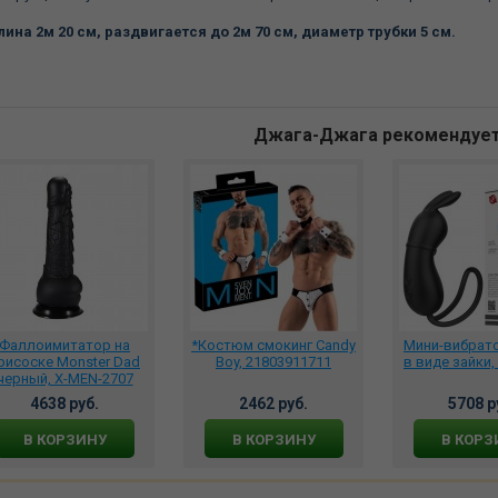
ина 2м 20 см, раздвигается до 2м 70 см, диаметр трубки 5 см.
Джага-Джага рекомендуе
Фаллоимитатор на
*Костюм смокинг Candy
Мини-вибрато
рисоске Monster Dad
Boy, 21803911711
в виде зайки,
черный, X-MEN-2707
4638 руб.
2462 руб.
5708 р
В КОРЗИНУ
В КОРЗИНУ
В КОРЗ