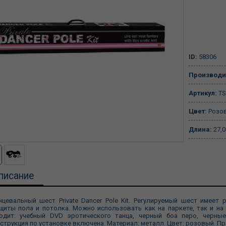
ID:
58306
Производи
Артикул:
TS
Цвет:
Розо
Длина:
27,0
писание
нцевальный шест Private Dancer Pole Kit. Регулируемый шест имее
щиты пола и потолка. Можно использовать как на паркете, так и на 
одит: учебный DVD эротического танца, черный боа перо, черные
струкция по установке включена. Материал: металл. Цвет: розовый. Пр