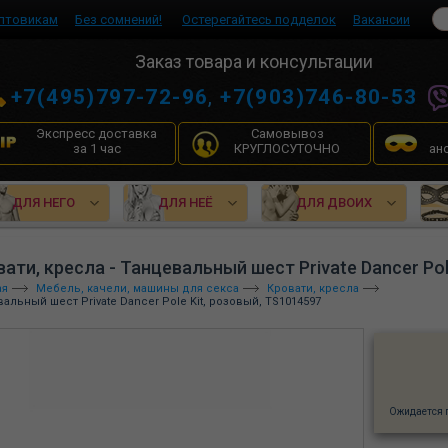
птовикам
Без сомнений!
Остерегайтесь подделок
Вакансии
Заказ товара и консультации
+7(495)797-72-96
,
+7(903)746-80-53
Экспресс доставка
Самовывоз
за 1 час
КРУГЛОСУТОЧНО
ан
ДЛЯ НЕГО
ДЛЯ НЕЁ
ДЛЯ ДВОИХ
ати, кресла - Танцевальный шест Private Dancer Pol
ая
Мебель, качели, машины для секса
Кровати, кресла
альный шест Private Dancer Pole Kit, розовый, TS1014597
Ожидается 