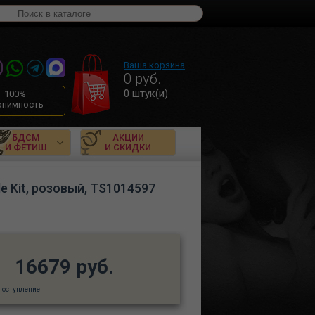
Ваша корзина
0
руб.
0
штук(и)
100%
онимность
БДСМ
АКЦИИ
И ФЕТИШ
И СКИДКИ
e Kit, розовый, TS1014597
16679 руб.
поступление