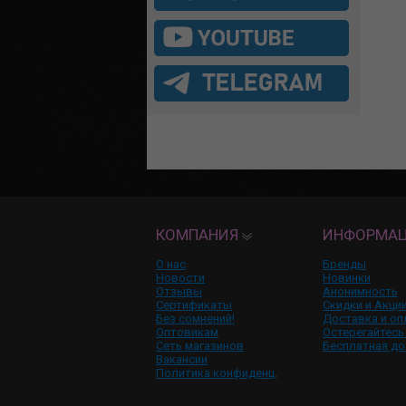
КОМПАНИЯ
ИНФОРМА
О нас
Бренды
Новости
Новинки
Отзывы
Анонимность
Сертификаты
Скидки и Акци
Без сомнений!
Доставка и оп
Оптовикам
Остерегайтесь
Сеть магазинов
Бесплатная до
Вакансии
Политика конфиденц.