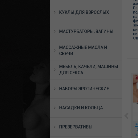
же
Бл
КУКЛЫ ДЛЯ ВЗРОСЛЫХ
по
на
фе
эк
ци
МАСТУРБАТОРЫ, ВАГИНЫ
ци
С
МАССАЖНЫЕ МАСЛА И
СВЕЧИ
МЕБЕЛЬ, КАЧЕЛИ, МАШИНЫ
ДЛЯ СЕКСА
НАБОРЫ ЭРОТИЧЕСКИЕ
НАСАДКИ И КОЛЬЦА
L
*Вибратор для точки
*Эрекционное
*
ПРЕЗЕРВАТИВЫ
EL
Джи фиолетовый,
виброкольцо Winni 2 с
.,
550000
пультом ДУ, SJ007A
к