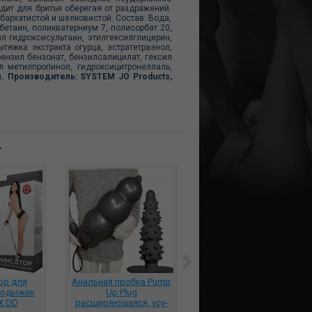
дит для бритья оберегая от раздражений.
архатистой и шелковистой. Состав: Вода,
етаин, поликватерниум 7, полисорбат 20,
л гидроксисультаин, этилгексилглицерин,
тяжка экстракта огурца, эстратетраэнол,
ензил бензонат, бензилсалицилат, гексил
л метилпропинол, гидроксицитронеллаль,
. Производитель: SYSTEM JO Products,
т
ор для
Анальная пробка Pump
Костюм страстная
 лодыжек
Up Plug
стюардесса:
X DD
расширяющаяся, ycy-
платье+перчатки+пилотк