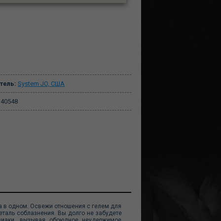
тель:
System JO, США
40548
два в одном. Освежи отношения с гелем для
еталь соблазнения. Вы долго не забудете
изиаки, вызывая обоюдное неудержимое