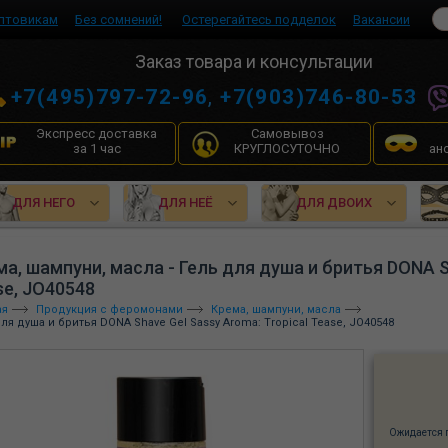
птовикам
Без сомнений!
Остерегайтесь подделок
Вакансии
Заказ товара и консультации
+7(495)797-72-96
,
+7(903)746-80-53
Экспресс доставка
Самовывоз
за 1 час
КРУГЛОСУТОЧНО
ан
ДЛЯ НЕГО
ДЛЯ НЕЁ
ДЛЯ ДВОИХ
а, шампуни, масла - Гель для душа и бритья DONA Sh
se, JO40548
ая
Продукция с феромонами
Крема, шампуни, масла
ля душа и бритья DONA Shave Gel Sassy Aroma: Tropical Tease, JO40548
Ожидается 