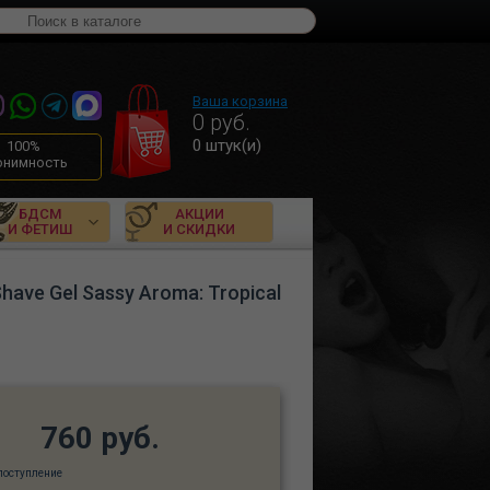
Ваша корзина
0
руб.
0
штук(и)
100%
онимность
БДСМ
АКЦИИ
И ФЕТИШ
И СКИДКИ
ave Gel Sassy Aroma: Tropical
760 руб.
поступление