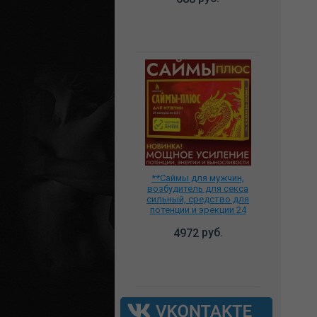
**Саймы для мужчин,
возбудитель для секса
сильный, средство для
потенции и эрекции 24
капсулы, 500041
руб.
4972