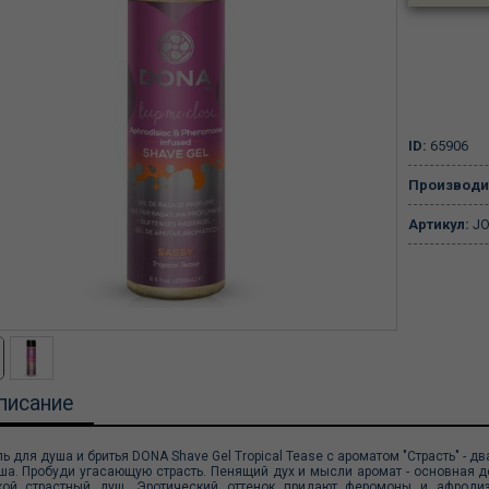
ID:
65906
Производи
Артикул:
JO
писание
ль для душа и бритья DONA Shave Gel Tropical Tease с ароматом "Страсть" - 
ша. Пробуди угасающую страсть. Пенящий дух и мысли аромат - основная д
кой страстный душ. Эротический оттенок придают феромоны и афрод