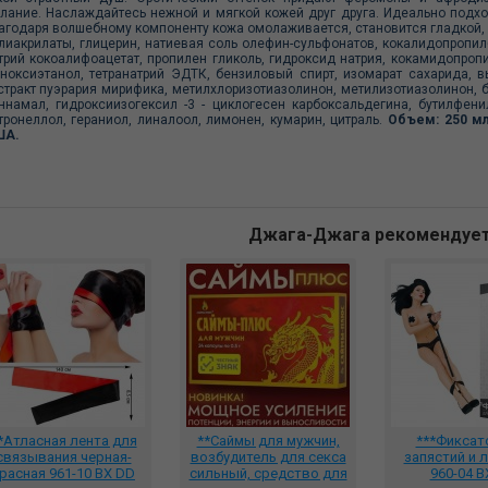
лание. Наслаждайтесь нежной и мягкой кожей друг друга. Идеально подхо
агодаря волшебному компоненту кожа омолаживается, становится гладкой, б
лиакрилаты, глицерин, натиевая соль олефин-сульфонатов, кокалидопропилб
трий кокоалифоацетат, пропилен гликоль, гидроксид натрия, кокамидопропи
ноксиэтанол, тетранатрий ЭДТК, бензиловый спирт, изомарат сахарида, вы
стракт пуэрария мирифика, метилхлоризотиазолинон, метилизотиазолинон, б
ннамал, гидроксиизогексил -3 - циклогесен карбоксальдегина, бутилфени
тронеллол, гераниол, линалоол, лимонен, кумарин, цитраль.
Объем: 250 мл
ША.
Джага-Джага рекомендуе
*Атласная лента для
**Саймы для мужчин,
***Фиксат
связывания черная-
возбудитель для секса
запястий и
расная 961-10 BX DD
сильный, средство для
960-04 B