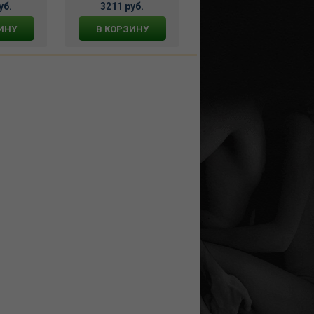
286
(4 предметов), DJ_8108
уб.
3211 руб.
3950 руб.
ИНУ
В КОРЗИНУ
В КОРЗИНУ