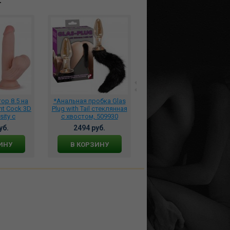
т
р 8.5 на
*Анальная пробка Glas
Фаллоимитатор
ht Cock 3D
Plug with Tail стеклянная
Единорог, zoo53
sity с
с хвостом, 509930
ошонкой,
уб.
2494 руб.
12380 руб.
021
ИНУ
В КОРЗИНУ
В КОРЗИНУ