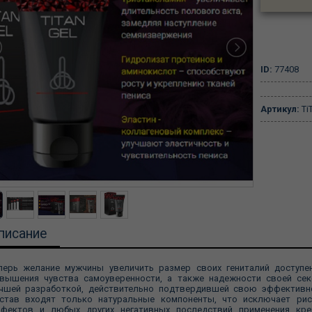
ID:
77408
Артикул:
Ti
писание
перь желание мужчины увеличить размер своих гениталий доступе
вышения чувства самоуверенности, а также надежности своей сек
чшей разработкой, действительно подтвердившей свою эффективнос
став входят только натуральные компоненты, что исключает рис
фектов и любых других негативных последствий применения кре