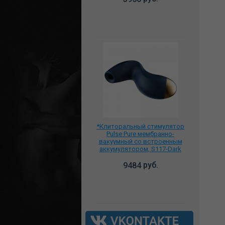
*Клиторальный стимулятор
Pulse Pure мембранно-
вакуумный со встроенным
аккумулятором, S117-Dark
Blue
руб.
9484