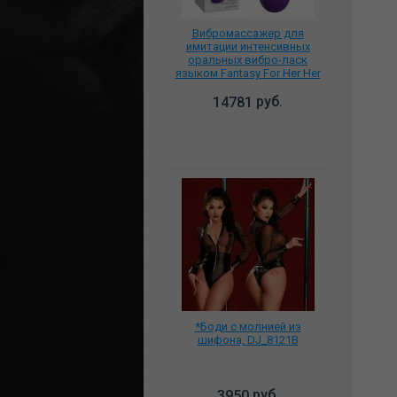
Вибромассажер для
имитации интенсивных
оральных вибро-ласк
языком Fantasy For Her Her
Ultimate Tongue-Gasm 4947-
12 PD
руб.
14781
*Боди с молнией из
шифона, DJ_8121B
руб.
3950