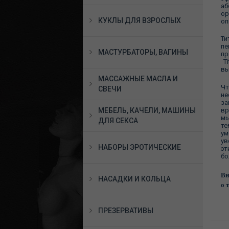
аб
ор
КУКЛЫ ДЛЯ ВЗРОСЛЫХ
оп
Ти
пе
МАСТУРБАТОРЫ, ВАГИНЫ
пр
Ti
вы
МАССАЖНЫЕ МАСЛА И
Чт
СВЕЧИ
не
за
вр
МЕБЕЛЬ, КАЧЕЛИ, МАШИНЫ
мы
ДЛЯ СЕКСА
те
ум
ув
НАБОРЫ ЭРОТИЧЕСКИЕ
эт
бо
Вн
НАСАДКИ И КОЛЬЦА
о 
ПРЕЗЕРВАТИВЫ