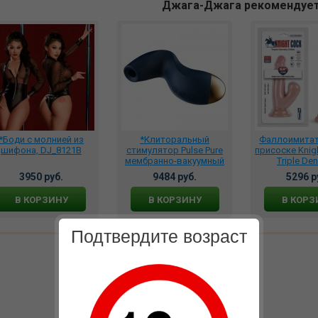
Джага-Джага рекомендуе
*Боди с молнией из
*Клиторальный
Фаллоимитато
шифона, DJ_8121B
стимулятор Pulse Pure
присоске Knig
мембранно-вакуумный
Triple Den
со встроенным
подвижной м
3950 руб.
9484 руб.
5296 р
аккумулятором, S117-
VN317
Dark Blue
В КОРЗИНУ
В КОРЗИНУ
В КОРЗ
Подтвердите возраст