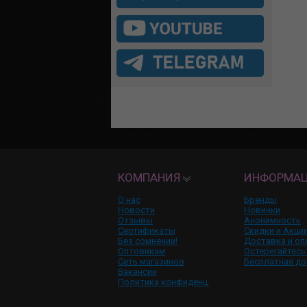
КОМПАНИЯ
ИНФОРМА
О нас
Бренды
Новости
Новинки
Отзывы
Анонимность
Сертификаты
Скидки и Акци
Без сомнений!
Доставка и оп
Оптовикам
Остерегайтесь
Сеть магазинов
Бесплатная до
Вакансии
Политика конфиденц.