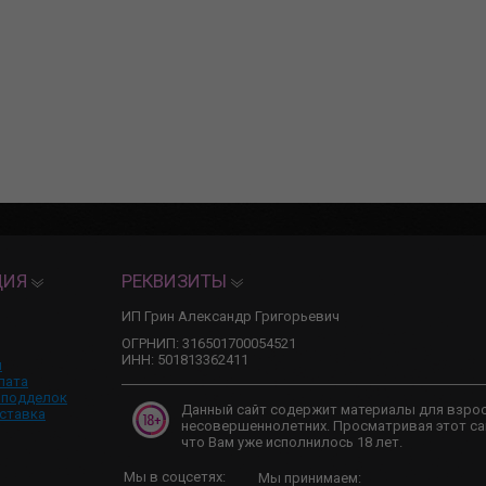
ЦИЯ
РЕКВИЗИТЫ
ИП Грин Александр Григорьевич
ОГРНИП: 316501700054521
ИНН: 501813362411
и
лата
 подделок
Данный сайт содержит материалы для взро
ставка
несовершеннолетних. Просматривая этот са
что Вам уже исполнилось 18 лет.
Мы в соцсетях:
Мы принимаем: