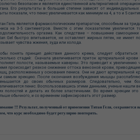
солютно безопасен и является единственной альтернативой операцио
гана. Его результаты в большей степени зависят от индивидуальных
ыты показали, что пенис увеличивается как минимум на 4, а то и 5 сант
тан Гель является фармакологическим препаратом, способным за трид
ниса на 3-5 сантиметров. Вместе с этим показателем увеличится 
одолжительность оргазма. Как следствие – повышение самооценки 
tan Gel быстро впитывается, не оставляет жирных пятен, не имеет п
зывает чувства жжения, зуда или холода.
обы понять принцип действия данного крема, следует обратиться 
сколько стадий: Сначала увеличивается приток артериальной крови
полняет полости, называемые каверны. Это приводит к увеличению чл
емя происходит резкое снижение оттока венозной крови, приводяще
шц, расположенных у основания пениса. Они не дают артериальной к
м самым эрекцию. После окончания возбуждения мышцы расслабляютс
еньшается до своих обычных размеров. Следовательно, чем бо
еличивается пенис. Воспользовавшись этими данными, ученые нашли в
их полостей и делать их более эластичными. Во время эрекции это
льше обычного, и со временем зафиксировать этот размер.
имание !!! Результат, полученный от применения Титан Геля, сохраняется н
том, что курс необходимо будет регулярно повторять.