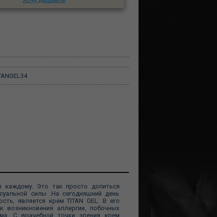
TANGEL34
н каждому. Это так просто допиться
суальной силы .На сегодняшний день
ть, является крем TITAN GEL. В его
к возникновения аллергии, побочных
ма. С врачебной точки зрения крем