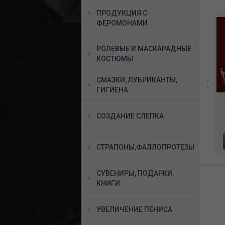
ПРОДУКЦИЯ С
ФЕРОМОНАМИ
РОЛЕВЫЕ И МАСКАРАДНЫЕ
КОСТЮМЫ
СМАЗКИ, ЛУБРИКАНТЫ,
ГИГИЕНА
ой
*Мембранно-волновой
Набор WE-VIBE Date
клиторальный
Night Set для пар
ой,
стимулятор Pulse Lite
(Вибратор Nova 2 +
СОЗДАНИЕ СЛЕПКА
Neo фиолетовый,
виброкольцо Pivot),
7244 руб.
25039 руб.
SX013A
SNC21SG9
В КОРЗИНУ
В КОРЗИНУ
СТРАПОНЫ,ФАЛЛОПРОТЕЗЫ
СУВЕНИРЫ, ПОДАРКИ,
КНИГИ
УВЕЛИЧЕНИЕ ПЕНИСА