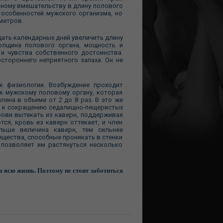
нному вмешательству в длину полового
 особенностей мужского организма, но
иметров.
цать календарных дней увеличить длину
толщина полового органа, мощность и
и чувства собственного достоинства.
остороннего неприятного запаха. Он не
к физиологии. Возбуждение проходит
 к мужскому половому органу, которая
ена в объеме от 2 до 8 раз. В это же
е к сокращению седалищно-пещеристых
рови вытекать из каверн, поддерживая
я, кровь из каверн оттекает, и член
льше величина каверн, тем сильнее
ещества, способные проникать в стенки
 позволяет им растянуться несколько
а всю жизнь. Поэтому не стоит заботиться