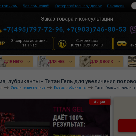
птовикам
Без сомнений!
Остерегайтесь подделок
Вакансии
Заказ товара и консультации
+7(495)797-72-96
,
+7(903)746-80-53
Экспресс доставка
Самовывоз
за 1 час
КРУГЛОСУТОЧНО
ан
ДЛЯ НЕГО
ДЛЯ НЕЁ
ДЛЯ ДВОИХ
ма, лубриканты - Титан Гель для увеличения полово
ая
Увеличение пениса
Крема, лубриканты
Титан Гель для увеличе
Акции