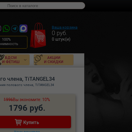
Ваша корзина
0
руб.
0
штук(и)
100%
онимность
БДСМ
АКЦИИ
И ФЕТИШ
И СКИДКИ
го члена, TiTANGEL34
ния полового члена, TiTANGEL34
1996
Вы экономите: 10%
1796 руб.
Купить
Хочу дешевле