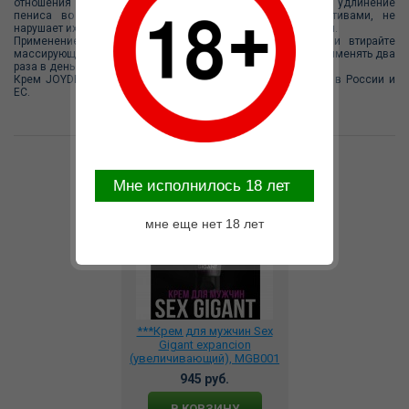
отношения еще более приятными за счет утолщения и удлинение
пениса во время применения. Совместим с презервативами, не
нарушает их структуру. Гипоаллергенный, не оставляет пятен.
Применение: нанесите достаточное количество крема и втирайте
массирующими движениями 5-10 минут. Рекомендуется применять два
раза в день на регулярной основе.
Крем JOYDROPS для увеличения пениса сертифицирован в России и
ЕС.
Возможные варианты замены
Mне исполнилось 18 лет
мне еще нет 18 лет
***Крем для мужчин Sex
Gigant expancion
(увеличивающий), MGB001
945 руб.
В КОРЗИНУ