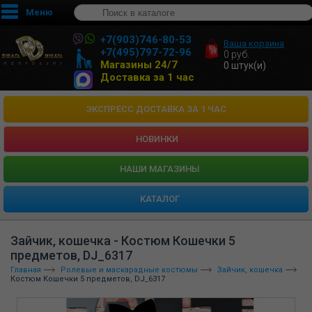
Меню
+7(903)746-80-53
Ваша корзина
+7(495)797-72-96
0
руб.
Магазины 24/7
0
штук(и)
Доставка за 1 час
ЭКСПРЕСС ДОСТАВКА ЗА 1 ЧАС
НОВИНКИ
HАШИ МАГАЗИНЫ
КАТАЛОГ
Зайчик, кошечка - Костюм Кошечки 5
предметов, DJ_6317
Главная
Ролевые и маскарадные костюмы
Зайчик, кошечка
Костюм Кошечки 5 предметов, DJ_6317