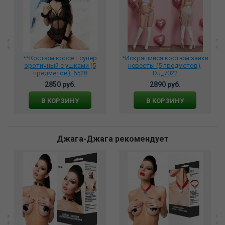
**Костюм корсет супер
*Искрящийся костюм зайки
эротичный с ушками (5
невесты (5 предметов),
предметов), 6528
DJ_7022
2850 руб.
2890 руб.
В КОРЗИНУ
В КОРЗИНУ
Джага-Джага рекомендует