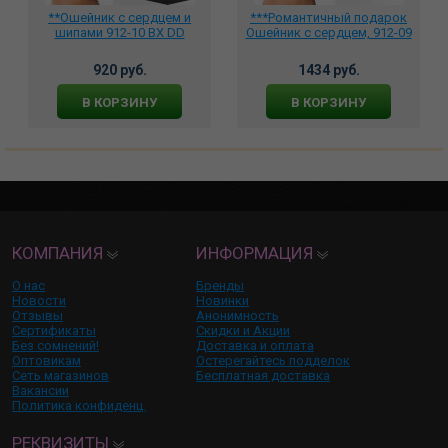
**Ошейник с сердцем и
***Романтичный подарок
шипами 912-10 BX DD
Ошейник с сердцем, 912-09
920 руб.
1434 руб.
В КОРЗИНУ
В КОРЗИНУ
КОМПАНИЯ
ИНФОРМАЦИЯ
О нас
Бренды
Новости
Новинки
Отзывы
Анонимность
Сертификаты
Скидки и Акции
Без сомнений!
Доставка и оплата
Оптовикам
Остерегайтесь подделок
Сеть магазинов
Бесплатная доставка
Вакансии
Политика конфиденц.
РЕКВИЗИТЫ