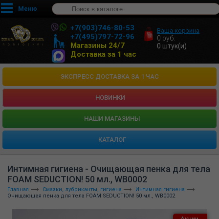
Меню
+7(903)746-80-53
Ваша корзина
+7(495)797-72-96
0
руб.
Магазины 24/7
0
штук(и)
Доставка за 1 час
ЭКСПРЕСС ДОСТАВКА ЗА 1 ЧАС
НОВИНКИ
HАШИ МАГАЗИНЫ
КАТАЛОГ
Интимная гигиена - Очищающая пенка для тела
FOAM SEDUCTION! 50 мл., WB0002
Главная
Смазки, лубриканты, гигиена
Интимная гигиена
Очищающая пенка для тела FOAM SEDUCTION! 50 мл., WB0002
Акции