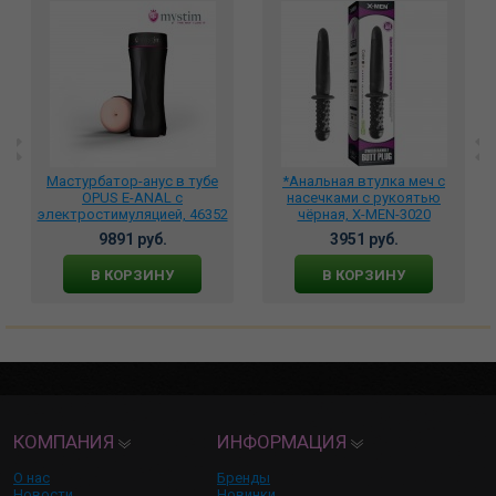
Мастурбатор-анус в тубе
*Анальная втулка меч с
OPUS E-ANAL с
насечками с рукоятью
электростимуляцией, 46352
чёрная, X-MEN-3020
9891 руб.
3951 руб.
В КОРЗИНУ
В КОРЗИНУ
КОМПАНИЯ
ИНФОРМАЦИЯ
О нас
Бренды
Новости
Новинки