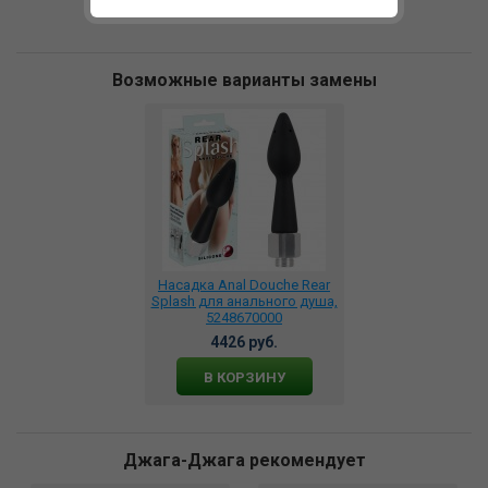
Возможные варианты замены
Насадка Anal Douche Rear
Splash для анального душа,
5248670000
4426 руб.
В КОРЗИНУ
Джага-Джага рекомендует