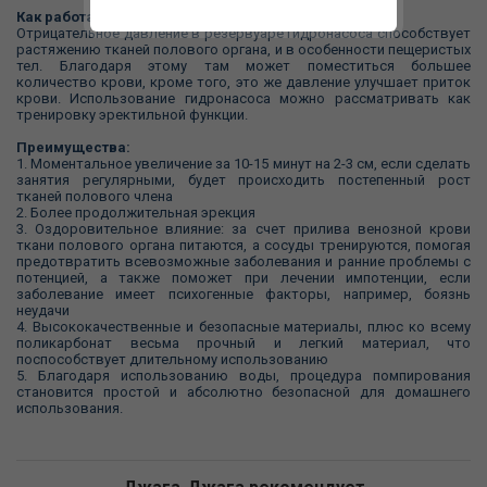
Как работает гидропомпа:
Отрицательное давление в резервуаре гидронасоса способствует
растяжению тканей полового органа, и в особенности пещеристых
тел. Благодаря этому там может поместиться большее
количество крови, кроме того, это же давление улучшает приток
крови. Использование гидронасоса можно рассматривать как
тренировку эректильной функции.
Преимущества:
1. Моментальное увеличение за 10-15 минут на 2-3 см, если сделать
занятия регулярными, будет происходить постепенный рост
тканей полового члена
2. Более продолжительная эрекция
3. Оздоровительное влияние: за счет прилива венозной крови
ткани полового органа питаются, а сосуды тренируются, помогая
предотвратить всевозможные заболевания и ранние проблемы с
потенцией, а также поможет при лечении импотенции, если
заболевание имеет психогенные факторы, например, боязнь
неудачи
4. Высококачественные и безопасные материалы, плюс ко всему
поликарбонат весьма прочный и легкий материал, что
поспособствует длительному использованию
5. Благодаря использованию воды, процедура помпирования
становится простой и абсолютно безопасной для домашнего
использования.