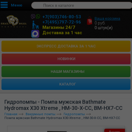
Меню
+7(903)746-80-53
Ваша корзина
+7(495)797-72-96
0
руб.
Магазины 24/7
0
штук(и)
Доставка за 1 час
ЭКСПРЕСС ДОСТАВКА ЗА 1 ЧАС
НОВИНКИ
HАШИ МАГАЗИНЫ
КАТАЛОГ
Гидропомпы - Помпа мужская Bathmate
Hydromax X30 Хtreme , HM-30-X-CC, BM-HX7-CC
Главная
Вакуумные помпы
Гидропомпы
Помпа мужская Bathmate Hydromax X30 Хtreme , HM-30-X-CC, BM-HX7-CC
Акции