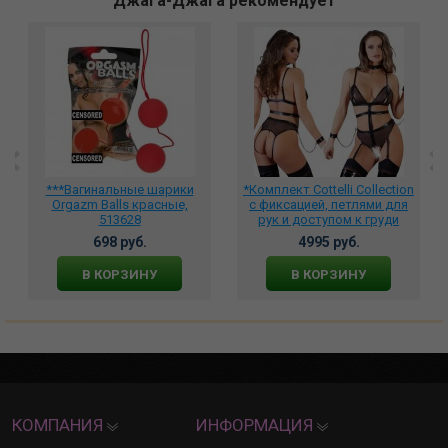
Джага-Джага рекомендует
***Вагинальные шарики
*Комплект Cottelli Collection
Orgazm Balls красные,
с фиксацией, петлями для
513628
рук и доступом к груди
размер XL, 26414881051
698 руб.
4995 руб.
В КОРЗИНУ
В КОРЗИНУ
КОМПАНИЯ
ИНФОРМАЦИЯ