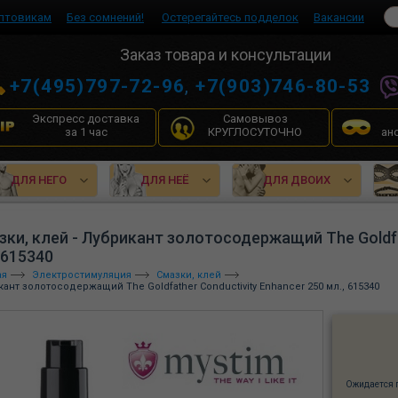
птовикам
Без сомнений!
Остерегайтесь подделок
Вакансии
Заказ товара и консультации
+7(495)797-72-96
,
+7(903)746-80-53
Экспресс доставка
Самовывоз
за 1 час
КРУГЛОСУТОЧНО
ан
ДЛЯ НЕГО
ДЛЯ НЕЁ
ДЛЯ ДВОИХ
зки, клей - Лубрикант золотосодержащий The Goldfa
 615340
ая
Электростимуляция
Смазки, клей
ант золотосодержащий The Goldfather Conductivity Enhancer 250 мл., 615340
Ожидается 