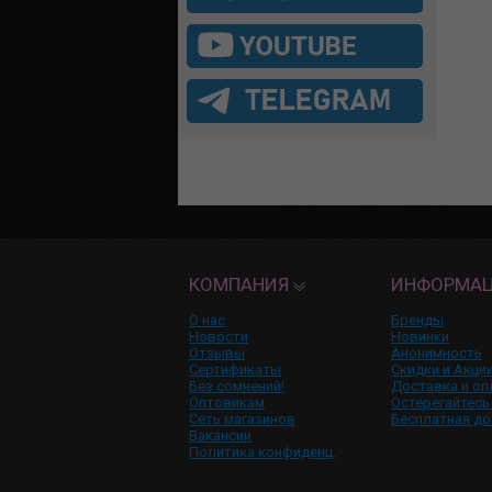
КОМПАНИЯ
ИНФОРМА
О нас
Бренды
Новости
Новинки
Отзывы
Анонимность
Сертификаты
Скидки и Акци
Без сомнений!
Доставка и оп
Оптовикам
Остерегайтесь
Сеть магазинов
Бесплатная до
Вакансии
Политика конфиденц.