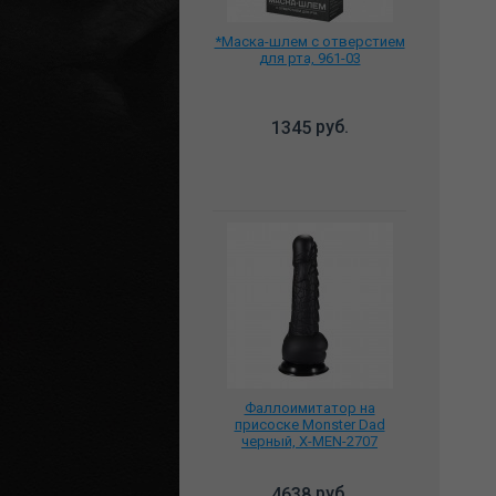
*Маска-шлем с отверстием
для рта, 961-03
руб.
1345
Фаллоимитатор на
присоске Monster Dad
черный, X-MEN-2707
руб.
4638