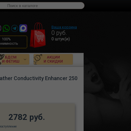
Ваша корзина
0
руб.
0
штук(и)
100%
онимность
БДСМ
АКЦИИ
И ФЕТИШ
И СКИДКИ
ther Conductivity Enhancer 250
2782 руб.
поступление