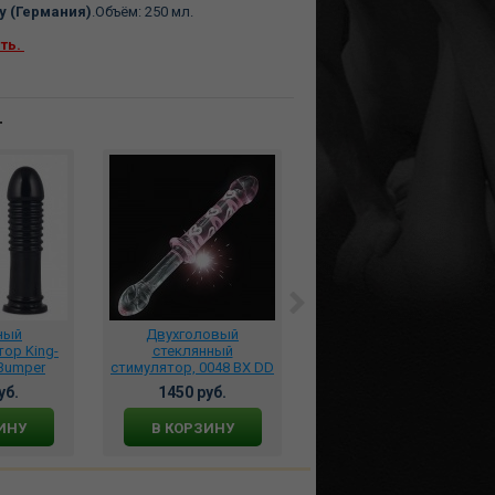
 (Германия)
.Объём: 250 мл.
ть.
т
ный
Двухголовый
*Водостойкий
ор King-
стеклянный
вибростимулятор
 Bumper
стимулятор, 0048 BX DD
Nymph универсальный с
V2242
игривыми подвижными
уб.
1450 руб.
11395 руб.
тентаклями розовый,
S22
ИНУ
В КОРЗИНУ
В КОРЗИНУ