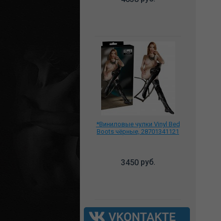
*Виниловые чулки Vinyl Bed
Boots чёрные, 28701341121
руб.
3450