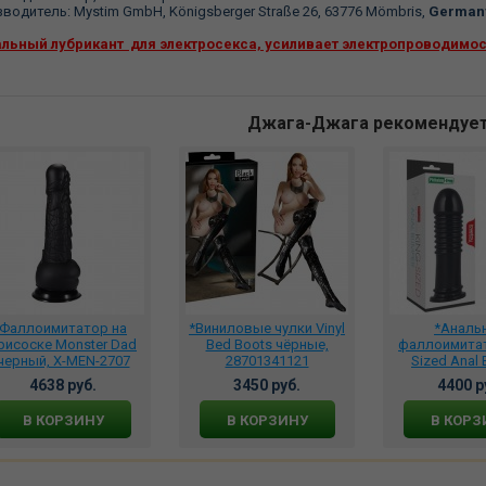
водитель: Mystim GmbH, Königsberger Straße 26, 63776 Mömbris,
Germany
альный лубрикант для электросекса, усиливает электропроводимос
Джага-Джага рекомендуе
Фаллоимитатор на
*Виниловые чулки Vinyl
*Аналь
рисоске Monster Dad
Bed Boots чёрные,
фаллоимитат
черный, X-MEN-2707
28701341121
Sized Anal
чёрный, L
4638 руб.
3450 руб.
4400 р
В КОРЗИНУ
В КОРЗИНУ
В КОРЗ