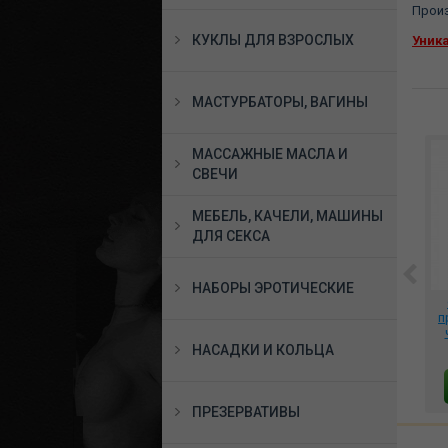
Произ
КУКЛЫ ДЛЯ ВЗРОСЛЫХ
Уник
МАСТУРБАТОРЫ, ВАГИНЫ
МАССАЖНЫЕ МАСЛА И
СВЕЧИ
МЕБЕЛЬ, КАЧЕЛИ, МАШИНЫ
ДЛЯ СЕКСА
НАБОРЫ ЭРОТИЧЕСКИЕ
*Вагинальные шарики
**Концентрат
с
Orgasmic Ball со
феромонов Secret of
п
смещенным центром
Passion Мужской для
тяжести, BI-014265
Женщин MG002
НАСАДКИ И КОЛЬЦА
1775 руб.
899 руб.
В КОРЗИНУ
В КОРЗИНУ
ПРЕЗЕРВАТИВЫ