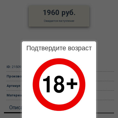
1960 руб.
Ожидается поступление
Подтвердите возраст
ID:
21509
Производитель:
Liaoyang Baile Health Care Product Co.
Артикул:
BI-014118
Материал:
Пластик
Описание