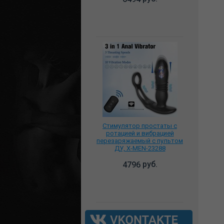
Стимулятор простаты с
ротацией и вибрацией
перезаряжаемый с пультом
ДУ, X-MEN-23288
руб.
4796