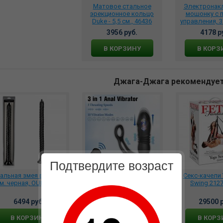
Матовое стальное
Электронакл
эрекционное кольцо
мошонку с 
Duke - 5,5 см., 46436
управления, 3
3956 руб.
4178 р
В КОРЗИНУ
В КОРЗ
Джага-Джага рекомендуе
Подтвердите возраст
альная змея витая 50
Стимулятор простаты с
Секс-качели 
м. черная, OU842BLK
ротацией и вибрацией
Swing 2127
перезаряжаемый с
пультом ДУ, X-MEN-
6494 руб.
4796 руб.
29500 р
23288
В КОРЗИНУ
В КОРЗИНУ
В КОРЗ