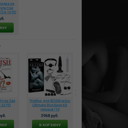
адка на
пультом
724-10 PD
уб.
ИНУ
т
Yoga Sex
*Набор для BDSM-игры
*Фаллоимитатор
-23 PD
Ultimate Bondage Kit
Динозавр Rhabdodon
черный (10
зооэротика, 115-RR30
предметов)PD4432-00
уб.
3968 руб.
5895 руб.
ИНУ
В КОРЗИНУ
В КОРЗИНУ