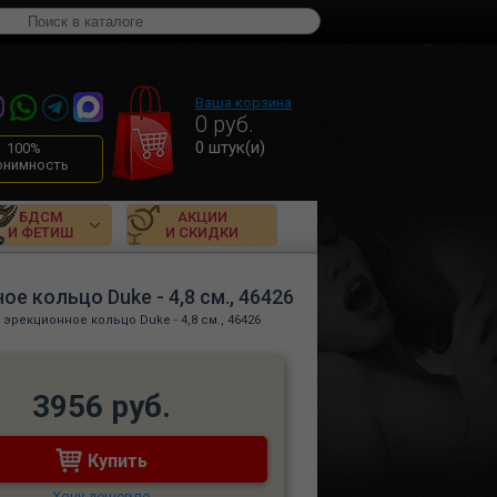
Ваша корзина
0
руб.
0
штук(и)
100%
онимность
БДСМ
АКЦИИ
И ФЕТИШ
И СКИДКИ
 кольцо Duke - 4,8 см., 46426
эрекционное кольцо Duke - 4,8 см., 46426
3956 руб.
Купить
Хочу дешевле