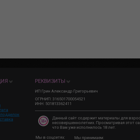
ЦИЯ
РЕКВИЗИТЫ
ИП Грин Александр Григорьевич
ОГРНИП: 316501700054521
ИНН: 501813362411
и
лата
 подделок
Данный сайт содержит материалы для взро
ставка
несовершеннолетних. Просматривая этот са
что Вам уже исполнилось 18 лет.
Мы в соцсетях:
Мы принимаем: