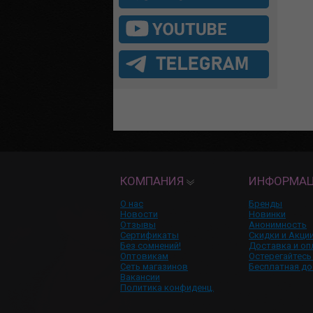
КОМПАНИЯ
ИНФОРМА
О нас
Бренды
Новости
Новинки
Отзывы
Анонимность
Сертификаты
Скидки и Акци
Без сомнений!
Доставка и оп
Оптовикам
Остерегайтесь
Сеть магазинов
Бесплатная до
Вакансии
Политика конфиденц.