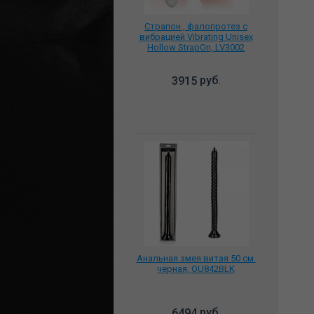
Страпон , фалопротез с
вибрацией Vibrating Unisex
Hollow StrapOn, LV3002
руб.
3915
Анальная змея витая 50 см.
черная, OU842BLK
руб.
6494