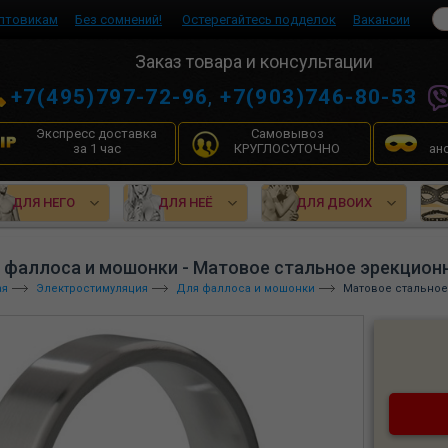
птовикам
Без сомнений!
Остерегайтесь подделок
Вакансии
Заказ товара и консультации
+7(495)797-72-96
,
+7(903)746-80-53
Экспресс доставка
Самовывоз
за 1 час
КРУГЛОСУТОЧНО
ан
ДЛЯ НЕГО
ДЛЯ НЕЁ
ДЛЯ ДВОИХ
 фаллоса и мошонки - Матовое стальное эрекционное
ая
Электростимуляция
Для фаллоса и мошонки
Матовое стальное 