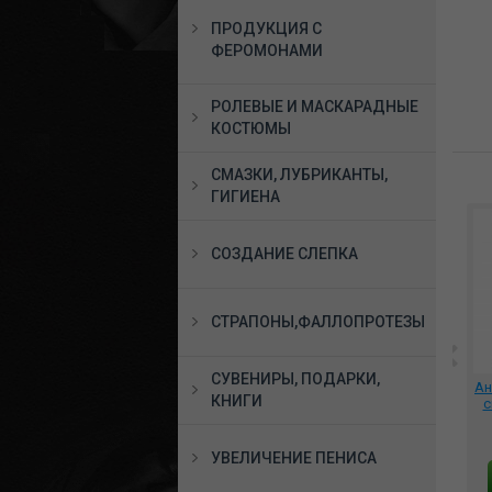
ПРОДУКЦИЯ С
ФЕРОМОНАМИ
РОЛЕВЫЕ И МАСКАРАДНЫЕ
КОСТЮМЫ
СМАЗКИ, ЛУБРИКАНТЫ,
ГИГИЕНА
СОЗДАНИЕ СЛЕПКА
СТРАПОНЫ,ФАЛЛОПРОТЕЗЫ
СУВЕНИРЫ, ПОДАРКИ,
Костюм Студентка
*Игрушка для
Ан
КНИГИ
размер 42-48, DJ_8312
взрослых, БДСМ
с
Большой Мишка с
 BX
плетью 902-01 BX DD
4590 руб.
2650 руб.
УВЕЛИЧЕНИЕ ПЕНИСА
В КОРЗИНУ
В КОРЗИНУ