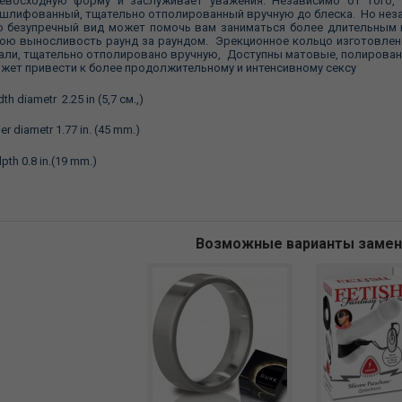
евосходную форму и заслуживает уважения. Независимо от того, 
шлифованный, тщательно отполированный вручную до блеска. Но незач
о безупречный вид может помочь вам заниматься более длительным 
ою выносливость раунд за раундом. Эрекционное кольцо изготовлен
али, тщательно отполировано вручную, Доступны матовые, полирован
жет привести к более продолжительному и интенсивному сексу
dth diametr 2.25 in (5,7 см.,)
ner diametr 1.77 in. (45 mm.)
lpth 0.8 in.(19 mm.)
Возможные варианты заме