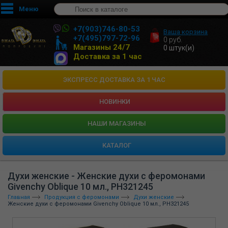
Меню
+7(903)746-80-53
Ваша корзина
+7(495)797-72-96
0
руб.
Магазины 24/7
0
штук(и)
Доставка за 1 час
ЭКСПРЕСС ДОСТАВКА ЗА 1 ЧАС
НОВИНКИ
HАШИ МАГАЗИНЫ
КАТАЛОГ
Духи женские - Женские духи с феромонами
Givenchy Oblique 10 мл., PH321245
Главная
Продукция с феромонами
Духи женские
Женские духи с феромонами Givenchy Oblique 10 мл., PH321245