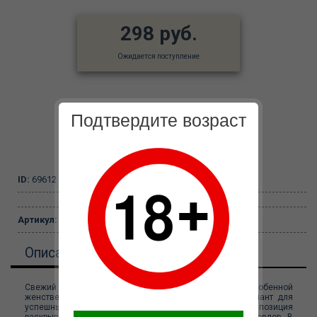
298 руб.
Ожидается поступление
Подтвердите возраст
ID:
69612
Артикул:
PH321245
Описание
Свежий дневной аромат от Givenchy отличается особенной
женственностью и ненавязчивостью - Идеальный вариант для
успешных и самодостаточных девушек. Композиция
раскрывается букетом цитрусовых нот и цветочных аккордов. В