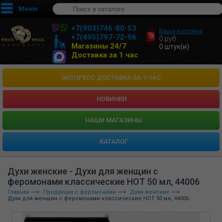
Меню
+7(903)746-80-53
Ваша корзина
+7(495)797-72-96
0
руб.
Магазины 24/7
0
штук(и)
Доставка за 1 час
ЭКСПРЕСС ДОСТАВКА ЗА 1 ЧАС
НОВИНКИ
HАШИ МАГАЗИНЫ
КАТАЛОГ
Духи женские - Духи для женщин с
феромонами классические HOT 50 мл, 44006
Главная
Продукция с феромонами
Духи женские
Духи для женщин с феромонами классические HOT 50 мл, 44006