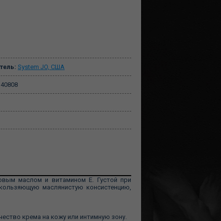
тель:
System JO, США
40808
овым маслом и витамином E. Густой при
 скользяющую маслянистую консистенцию,
ество крема на кожу или интимную зону.