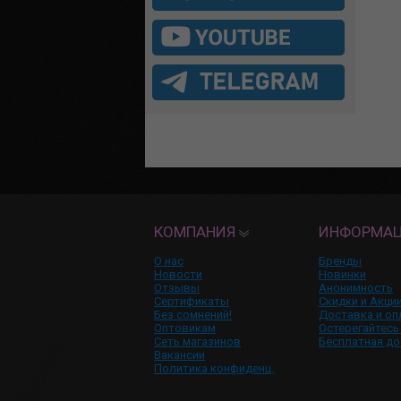
КОМПАНИЯ
ИНФОРМА
О нас
Бренды
Новости
Новинки
Отзывы
Анонимность
Сертификаты
Скидки и Акци
Без сомнений!
Доставка и оп
Оптовикам
Остерегайтесь
Сеть магазинов
Бесплатная до
Вакансии
Политика конфиденц.