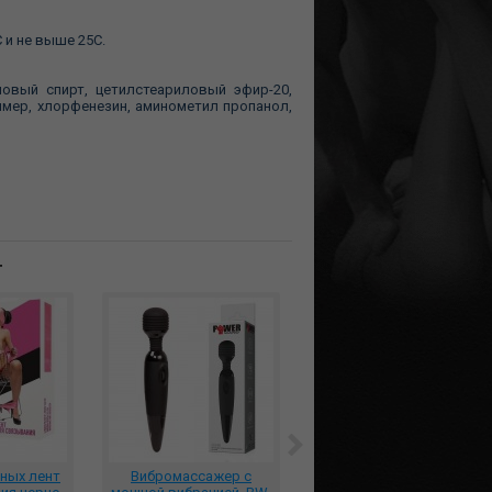
 и не выше 25С.
ловый спирт, цетилстеариловый эфир-20,
имер, хлорфенезин, аминометил пропанол,
т
ных лент
Вибромассажер с
***Тренажер Кегеля