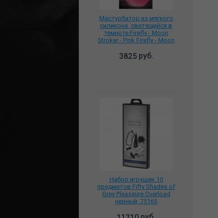
Мастурбатор из мягкого
силикона, светящийся в
темноте Firefly - Moon
Stroker - Pink Firefly - Moon
Stroker - Pink NSN-0486-14
руб.
3825
Набор игрушек 10
предметов Fifty Shades of
Grey Pleassure Overload
черный, 75165
руб.
11210