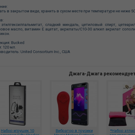
ние:
ть в закрытом виде, хранить в сухом месте при температуре не ниже 5С
в:
 этилгексилпальмитат, сладкий миндаль, цетиловый спирт, цетеари
овое масло, витамин Е ацетат, акрилаты/С10-30 алкил акрилат сопол
икон.
кция: Bucked
: 120 мл.
водитель: United Consortium Inc., США
Джага-Джага рекомендуе
Набор игрушек 10
Вибратор в трусики
*Набор атлас