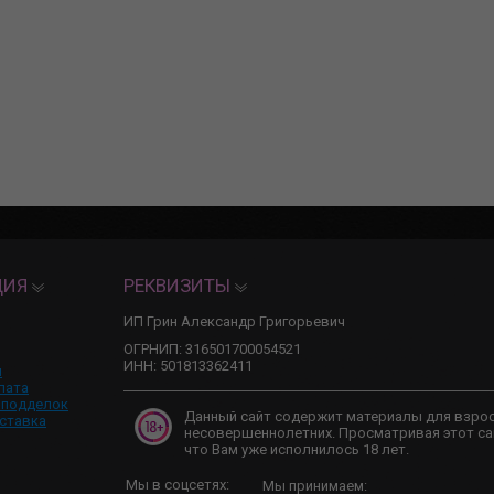
ЦИЯ
РЕКВИЗИТЫ
ИП Грин Александр Григорьевич
ОГРНИП: 316501700054521
ИНН: 501813362411
и
лата
 подделок
Данный сайт содержит материалы для взро
ставка
несовершеннолетних. Просматривая этот са
что Вам уже исполнилось 18 лет.
Мы в соцсетях:
Мы принимаем: