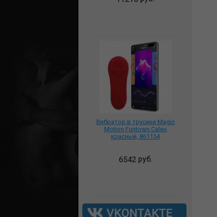
Вибратор в трусики Magic
Motion Funtown Caleo
красный, 861154
руб.
6542