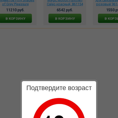
едметов Fifty Shades
Magic Motion Funtown
для связыван
of Grey Pleassure
Caleo красный, 861154
розовый 961-
erload черный, 75165
11210 руб.
6542 руб.
1550 р
В КОРЗИНУ
В КОРЗИНУ
В КОРЗ
Подтвердите возраст