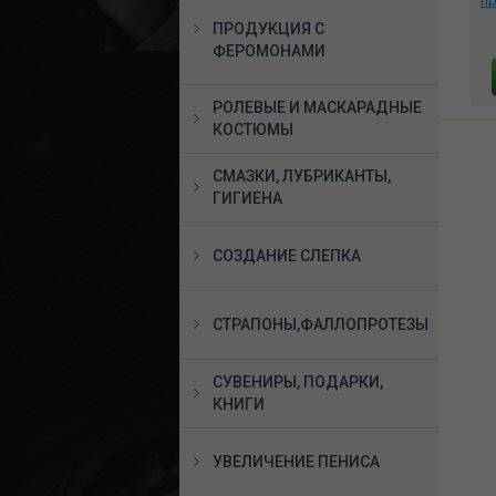
 ,
неоскина на присоске
электростимуляцией
пр
со страпоном в
Real Deal Neal черный,
ПРОДУКЦИЯ С
коробке, 530303
46542
Ov
10413 руб.
15468 руб.
ФЕРОМОНАМИ
В КОРЗИНУ
В КОРЗИНУ
РОЛЕВЫЕ И МАСКАРАДНЫЕ
КОСТЮМЫ
СМАЗКИ, ЛУБРИКАНТЫ,
ГИГИЕНА
СОЗДАНИЕ СЛЕПКА
СТРАПОНЫ,ФАЛЛОПРОТЕЗЫ
СУВЕНИРЫ, ПОДАРКИ,
КНИГИ
УВЕЛИЧЕНИЕ ПЕНИСА