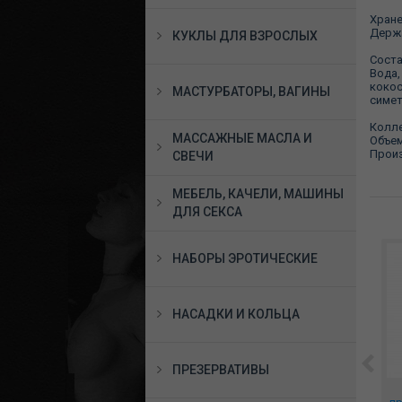
Хране
Держа
КУКЛЫ ДЛЯ ВЗРОСЛЫХ
Соста
Вода,
кокос
МАСТУРБАТОРЫ, ВАГИНЫ
симет
Колле
МАССАЖНЫЕ МАСЛА И
Объем
Произ
СВЕЧИ
МЕБЕЛЬ, КАЧЕЛИ, МАШИНЫ
ДЛЯ СЕКСА
НАБОРЫ ЭРОТИЧЕСКИЕ
НАСАДКИ И КОЛЬЦА
ПРЕЗЕРВАТИВЫ
ы
*Супер ГИГАНТ из
Вибратор с