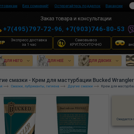
птовикам
Без сомнений!
Остерегайтесь подделок
Вакансии
Заказ товара и консультации
+7(495)797-72-96
,
+7(903)746-80-53
Экспресс доставка
Самовывоз
за 1 час
КРУГЛОСУТОЧНО
ан
ДЛЯ НЕГО
ДЛЯ НЕЁ
ДЛЯ ДВОИХ
гие смазки - Крем для мастурбации Bucked Wrangler
ая
Смазки, лубриканты, гигиена
Другие смазки
Крем для мастурбац
Ожидается 