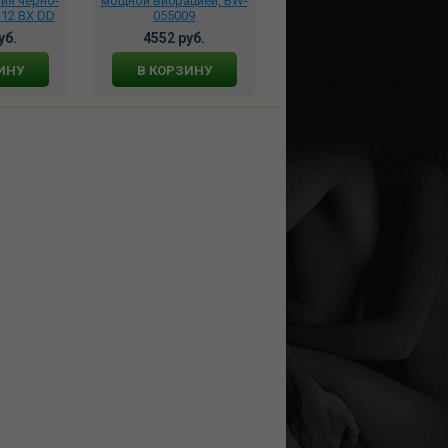
ия черно-
мощной вибрацией, BW-
Magic Motion Kegel
12 BX DD
055009
Master, 861096
уб.
4552 руб.
9720 руб.
ИНУ
В КОРЗИНУ
В КОРЗИНУ