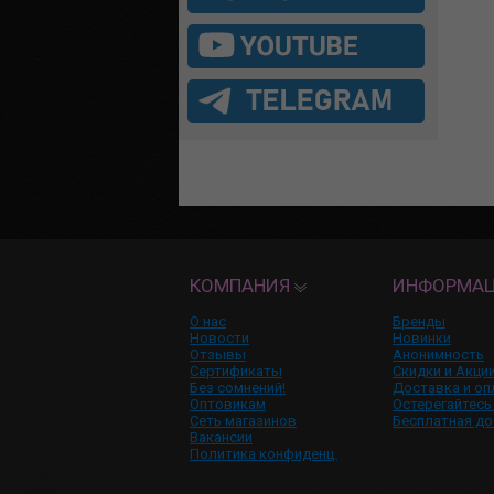
КОМПАНИЯ
ИНФОРМА
О нас
Бренды
Новости
Новинки
Отзывы
Анонимность
Сертификаты
Скидки и Акци
Без сомнений!
Доставка и оп
Оптовикам
Остерегайтесь
Сеть магазинов
Бесплатная до
Вакансии
Политика конфиденц.