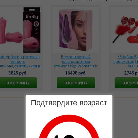
астурбатор-ротик из
Бесконтактный
**Набор Б
мягкого
клиторальный
предметов) 
ликона,светящийся в
стимулятор Womanizer
900-0
мноте Firefly - BJ - Pink
Classic пурпурный,
3825 руб.
16498 руб.
2745 р
NSN-0486-34
wz08hb0100
В КОРЗИНУ
В КОРЗИНУ
В КОРЗ
Подтвердите возраст