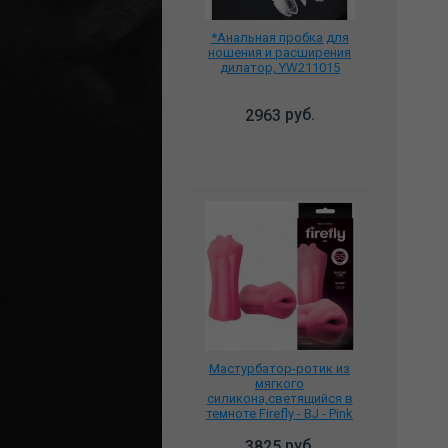
*Анальная пробка для
ношения и расширения
дилатор, YW211015
руб.
2963
Мастурбатор-ротик из
мягкого
силикона,светящийся в
темноте Firefly - BJ - Pink
NSN-0486-34
руб.
3825