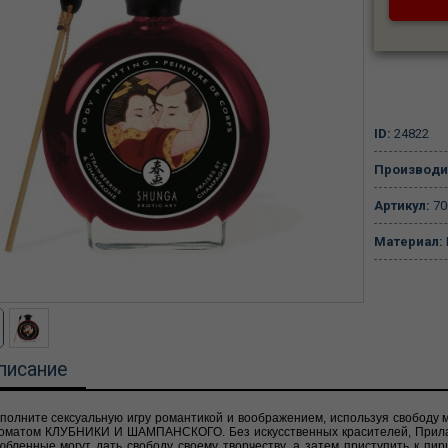
ID:
24822
Производи
Артикул:
70
Материал:
писание
полните сексуальную игру романтикой и воображением, используя свободу м
оматом КЛУБНИКИ И ШАМПАНСКОГО. Без искусственных красителей, Прилагае
юбленные могут дать свободу своему творчеству, а затем приступить к пир