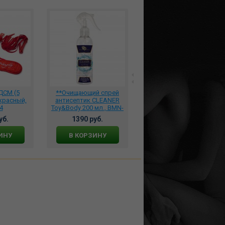
ДСМ (5
**Очищающий спрей
*Анальная втулка с
красный,
антисептик CLEANER
вибрацией и вращением
4
Toy&Body 200 мл., BMN-
(с пультом ДУ), SW1063
0058
уб.
1390 руб.
6063 руб.
ИНУ
В КОРЗИНУ
В КОРЗИНУ