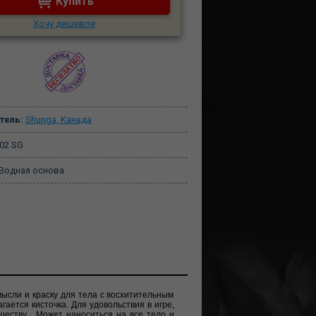
Купить
Хочу дешевле
тель:
Shunga, Канада
02 SG
Водная основа
ысли и краску для тела с восхитительным
тся кисточка. Для удовольствия в игре,
шеству... Может наноситься на все тело и