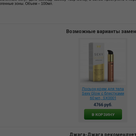
огенные зоны. Объем – 100мл.
Возможные варианты заме
Лосьон-крем для тела
Sexy Glow с блестками
60 мл., SX0001
4766 руб.
В КОРЗИНУ
Джага-Джага рекомендуе