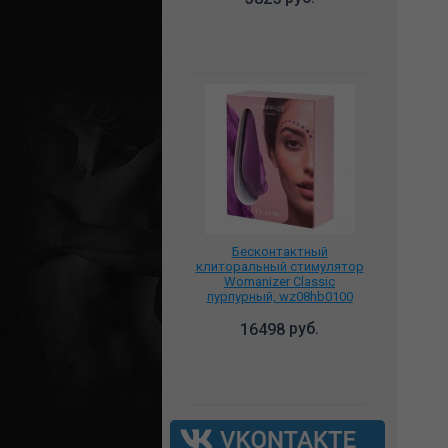
Бесконтактный
клиторальный стимулятор
Womanizer Classic
пурпурный, wz08hb0100
руб.
16498