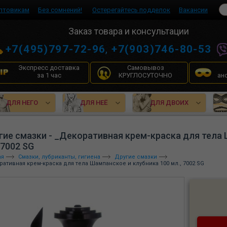
птовикам
Без сомнений!
Остерегайтесь подделок
Вакансии
Заказ товара и консультации
+7(495)797-72-96
,
+7(903)746-80-53
Экспресс доставка
Самовывоз
за 1 час
КРУГЛОСУТОЧНО
ан
ДЛЯ НЕГО
ДЛЯ НЕЁ
ДЛЯ ДВОИХ
гие смазки - _Декоративная крем-краска для тела 
 7002 SG
ая
Смазки, лубриканты, гигиена
Другие смазки
ративная крем-краска для тела Шампанское и клубника 100 мл., 7002 SG