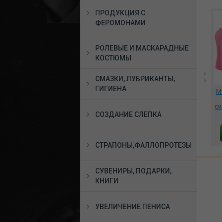
ПРОДУКЦИЯ С
ФЕРОМОНАМИ
РОЛЕВЫЕ И МАСКАРАДНЫЕ
КОСТЮМЫ
СМАЗКИ, ЛУБРИКАНТЫ,
ГИГИЕНА
Эрекционное кольцо с
**Сетчатые колготки с
М
анальным плагом B-vibe
кристаллами черные,
Snug & Tug BV-018-BLK
05965
си
те
СОЗДАНИЕ СЛЕПКА
7950 руб.
1150 руб.
В КОРЗИНУ
В КОРЗИНУ
СТРАПОНЫ,ФАЛЛОПРОТЕЗЫ
СУВЕНИРЫ, ПОДАРКИ,
КНИГИ
УВЕЛИЧЕНИЕ ПЕНИСА