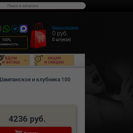
Ваша корзина
0
руб.
0
штук(и)
100%
онимность
БДСМ
АКЦИИ
И ФЕТИШ
И СКИДКИ
Шампанское и клубника 100
4236 руб.