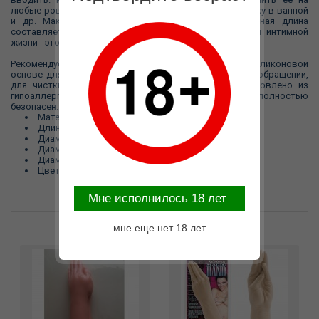
любые ровные поверхности, к спинке кровати, на стенку в ванной
и др. Максимальный рабочий диаметр 7.6 см, полная длина
составляет 43 см. Мы знаем, что залог полноценной интимной
жизни - это эксперименты и поиск новых ощущений.
Рекомендуем использовать смазки на водной и силиконовой
основе для более ярких ощущений. Игрушка проста в обращении,
для чистки достаточно теплой воды и мыла. Изготовлено из
гипоаллергенного материала без фталатов и полностью
безопасен.
Материал: PVC
Длина: 43 см
Диаметр максимальный: 7.6
Диаметр на кончике: 2.6
Диаметр основания на присоске: 5.7
Цвет: ( телесного цвета)
Mне исполнилось 18 лет
мне еще нет 18 лет
Возможные варианты замены