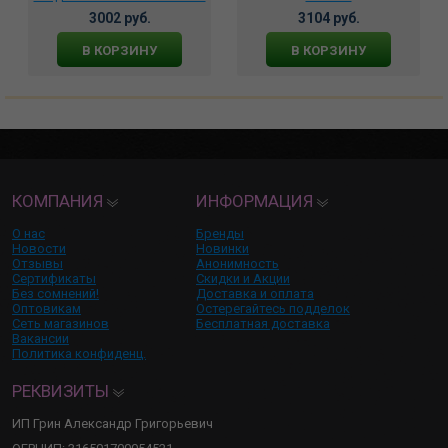
для тела Sliding Gel
3002 руб.
3104 руб.
Strawberry клубничный,
BP0002
В КОРЗИНУ
В КОРЗИНУ
КОМПАНИЯ
ИНФОРМАЦИЯ
О нас
Бренды
Новости
Новинки
Отзывы
Анонимность
Сертификаты
Скидки и Акции
Без сомнений!
Доставка и оплата
Оптовикам
Остерегайтесь подделок
Сеть магазинов
Бесплатная доставка
Вакансии
Политика конфиденц.
РЕКВИЗИТЫ
ИП Грин Александр Григорьевич