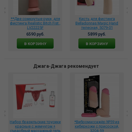
**Две сомкнутые руки, для
Кисть для фистинга
фистинга Realistic Bitch Fist ,
Belladonnas Magiс Hand
LV22225F
телесная, 5079-01
6590 руб.
5899 руб.
В КОРЗИНУ
В КОРЗИНУ
Джага-Джага рекомендует
Набор бразильские трусики
*Вибромассажёр №59 из
красные с жемчугом +
киберкожи с присоской,
съедобный массажный гель
3204-59