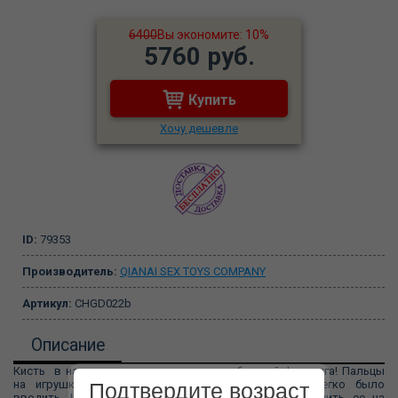
6400
Вы экономите: 10%
5760 руб.
Купить
Хочу дешевле
ID:
79353
Производитель:
QIANAI SEX TOYS COMPANY
Артикул:
CHGD022b
Описание
Кисть в натуральная величину для любителей фистинга! Пальцы
на игрушке сложены максимально узко, чтобы легко было
Подтвердите возраст
вводить. Игрушка на присоске, что позволяет крепить ее на