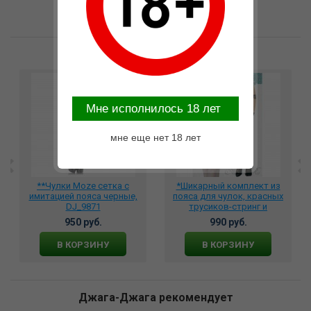
Возможные варианты замены
Mне исполнилось 18 лет
мне еще нет 18 лет
**Чулки Moze сетка с
*Шикарный комплект из
имитацией пояса черные,
пояса для чулок, красных
DJ_9871
трусиков-стринг и
чулочков в сетку, DJ_9851
950 руб.
990 руб.
В КОРЗИНУ
В КОРЗИНУ
Джага-Джага рекомендует