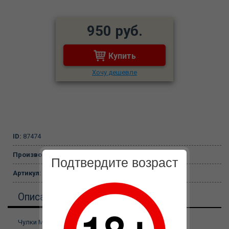
950 руб.
Купить
Хочу дешевле
ID:
87474
Производитель:
LeShali
Подтвердите возраст
Артикул:
DJ_8035.
Описание
Чулки Moze капроновые с поясом и пажами, DJ_8035