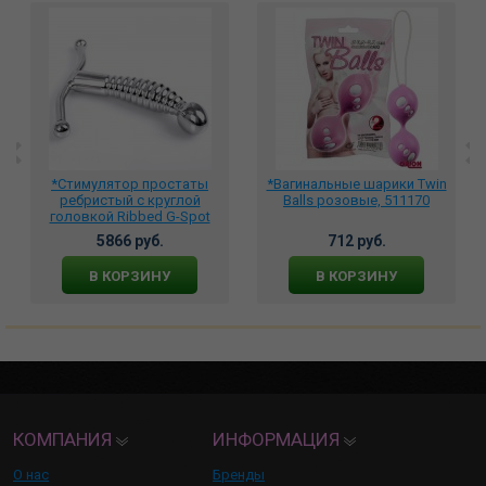
*Стимулятор простаты
*Вагинальные шарики Twin
ребристый с круглой
Balls розовые, 511170
головкой Ribbed G-Spot
Stimulator металлический,
5866 руб.
712 руб.
112-TMS-2323
В КОРЗИНУ
В КОРЗИНУ
КОМПАНИЯ
ИНФОРМАЦИЯ
О нас
Бренды