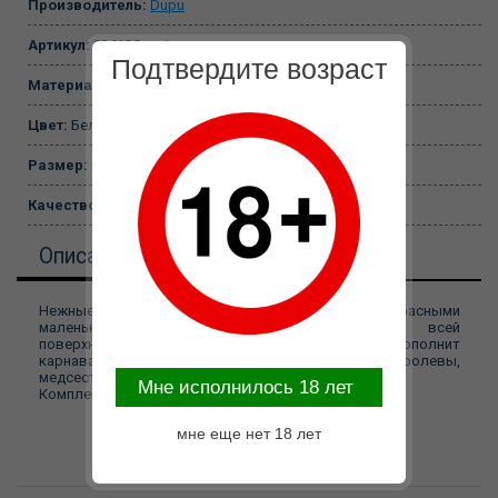
Производитель:
Dupu
Артикул:
02413Onesize
Подтвердите возраст
Материал:
88% нейлон, 12% спандекс
Цвет:
Белый
Размер:
One size
Качество:
картонная коробка
Описание
Нежные полупрозрачные белые чулочки с красными
маленькими сердечками, разбросанными по всей
поверхности – такой аксессуар великолепно дополнит
карнавальный образ. Подходит для костюмов королевы,
медсестры, Снегурочки, феи.
Mне исполнилось 18 лет
Комплект: Чулки белые с сердечками
мне еще нет 18 лет