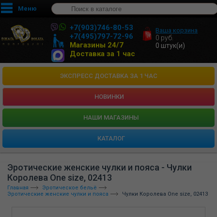
Меню
+7(903)746-80-53
Ваша корзина
+7(495)797-72-96
0
руб.
Магазины 24/7
0
штук(и)
Доставка за 1 час
ЭКСПРЕСС ДОСТАВКА ЗА 1 ЧАС
НОВИНКИ
HАШИ МАГАЗИНЫ
КАТАЛОГ
Эротические женские чулки и пояса - Чулки
Королева One size, 02413
Главная
Эротическое бельё
Эротические женские чулки и пояса
Чулки Королева One size, 02413