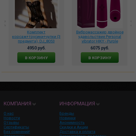
Комплект
Вибромассажер двойное
корсаж+трусики+чулки (3
удавольствие Personal
предмета), DJ_8053
vibrator HIKY - Purple
4950 руб.
6075 руб.
В КОРЗИНУ
В КОРЗИНУ
КОМПАНИЯ
ИНФОРМАЦИЯ
О нас
Бренды
Новости
Новинки
Отзывы
Анонимность
Сертификаты
Скидки и Акции
Без сомнений!
Доставка и оплата