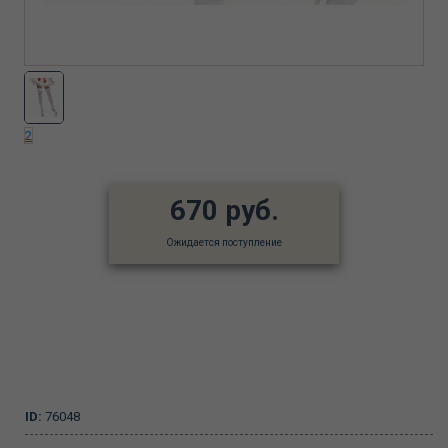
2
670 руб.
Ожидается поступление
ID:
76048